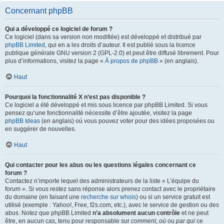
Concernant phpBB
Qui a développé ce logiciel de forum ?
Ce logiciel (dans sa version non modifiée) est développé et distribué par
phpBB Limited
, qui en a les droits d’auteur. Il est publié sous la licence
publique générale GNU version 2 (GPL-2.0) et peut être diffusé librement. Pour
plus d’informations, visitez la page «
À propos de phpBB
» (en anglais).
Haut
Pourquoi la fonctionnalité X n’est pas disponible ?
Ce logiciel a été développé et mis sous licence par phpBB Limited. Si vous
pensez qu’une fonctionnalité nécessite d’être ajoutée, visitez la page
phpBB Ideas
(en anglais) où vous pouvez voter pour des idées proposées ou
en suggérer de nouvelles.
Haut
Qui contacter pour les abus ou les questions légales concernant ce
forum ?
Contactez n’importe lequel des administrateurs de la liste « L’équipe du
forum ». Si vous restez sans réponse alors prenez contact avec le propriétaire
du domaine (en faisant une
recherche sur whois
) ou si un service gratuit est
utilisé (exemple : Yahoo!, Free, f2s.com, etc.), avec le service de gestion ou des
abus. Notez que phpBB Limited
n’a absolument aucun contrôle
et ne peut
être, en aucun cas, tenu pour responsable sur
comment
,
où
ou
par qui
ce