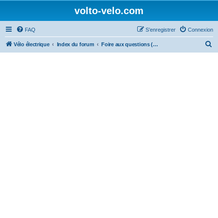
volto-velo.com
FAQ
S’enregistrer
Connexion
R
Vélo électrique
Index du forum
Foire aux questions (Questions posées fréquemment)
e
c
h
e
r
c
h
e
r