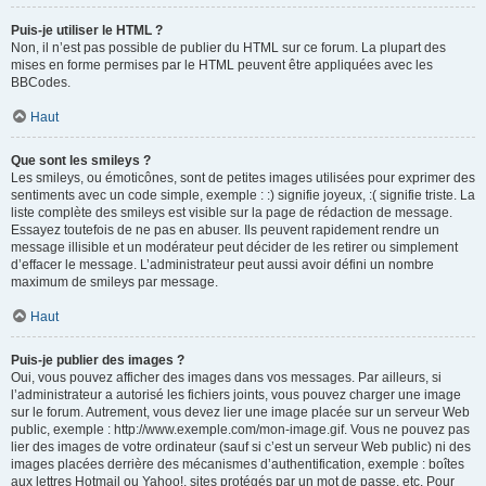
Puis-je utiliser le HTML ?
Non, il n’est pas possible de publier du HTML sur ce forum. La plupart des
mises en forme permises par le HTML peuvent être appliquées avec les
BBCodes.
Haut
Que sont les smileys ?
Les smileys, ou émoticônes, sont de petites images utilisées pour exprimer des
sentiments avec un code simple, exemple : :) signifie joyeux, :( signifie triste. La
liste complète des smileys est visible sur la page de rédaction de message.
Essayez toutefois de ne pas en abuser. Ils peuvent rapidement rendre un
message illisible et un modérateur peut décider de les retirer ou simplement
d’effacer le message. L’administrateur peut aussi avoir défini un nombre
maximum de smileys par message.
Haut
Puis-je publier des images ?
Oui, vous pouvez afficher des images dans vos messages. Par ailleurs, si
l’administrateur a autorisé les fichiers joints, vous pouvez charger une image
sur le forum. Autrement, vous devez lier une image placée sur un serveur Web
public, exemple : http://www.exemple.com/mon-image.gif. Vous ne pouvez pas
lier des images de votre ordinateur (sauf si c’est un serveur Web public) ni des
images placées derrière des mécanismes d’authentification, exemple : boîtes
aux lettres Hotmail ou Yahoo!, sites protégés par un mot de passe, etc. Pour