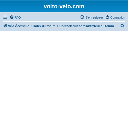
volto-velo.com
FAQ
S’enregistrer
Connexion
R
Vélo électrique
Index du forum
Contacter un administrateur du forum
e
c
h
e
r
c
h
e
r