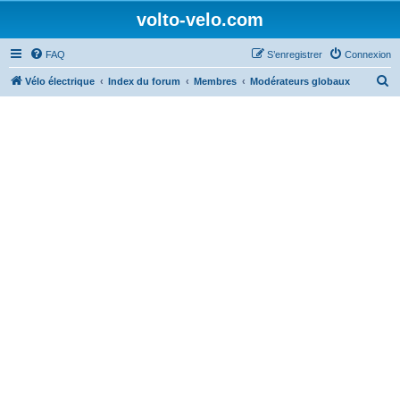
volto-velo.com
FAQ
S’enregistrer
Connexion
R
Vélo électrique
Index du forum
Membres
Modérateurs globaux
e
c
h
e
r
c
h
e
r