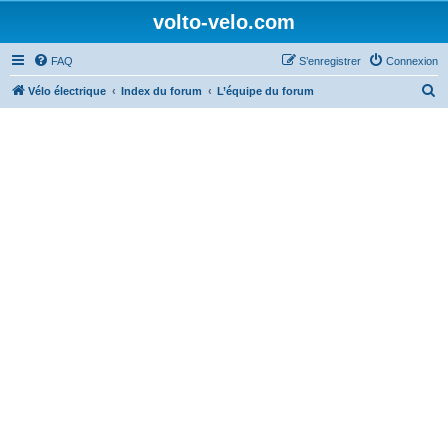
volto-velo.com
FAQ
S’enregistrer
Connexion
R
Vélo électrique
Index du forum
L’équipe du forum
e
c
h
e
r
c
h
e
r