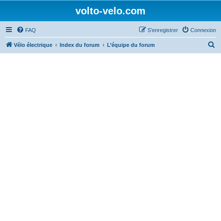
volto-velo.com
FAQ
S’enregistrer
Connexion
R
Vélo électrique
Index du forum
L’équipe du forum
e
c
h
e
r
c
h
e
r