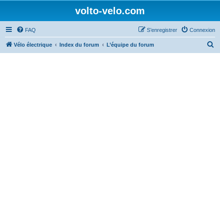
volto-velo.com
FAQ
S’enregistrer
Connexion
R
Vélo électrique
Index du forum
L’équipe du forum
e
c
h
e
r
c
h
e
r