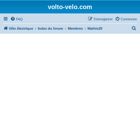
volto-velo.com
FAQ
S’enregistrer
Connexion
R
Vélo électrique
Index du forum
Membres
Mathis29
e
c
h
e
r
c
h
e
r