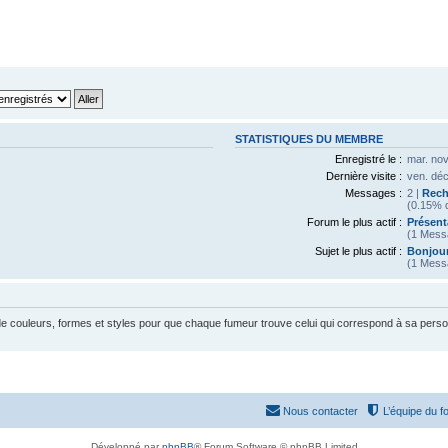
STATISTIQUES DU MEMBRE
Enregistré le :
mar. nov
Dernière visite :
ven. déc
Messages :
2 |
Rech
(0.15% d
Forum le plus actif :
Présent
(1 Mess
Sujet le plus actif :
Bonjour
(1 Mess
 de couleurs, formes et styles pour que chaque fumeur trouve celui qui correspond à sa perso
Nous contacter
L’équipe du f
Développé par
phpBB
® Forum Software © phpBB Limited