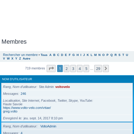
Membres
Rechercher un membre
•
Tous
A
B
C
D
E
F
G
H
I
J
K
L
M
N
O
P
Q
R
S
T
U
V
W
X
Y
Z
Autre
Page
1
sur
29
1
2
3
4
5
29
Suivante
719 membres
…
NOM D’UTILISATEUR
Rang, Nom d’utilisateur
Site Admin
voltovelo
Messages
246
Localisation, Site Internet, Facebook, Twitter, Skype, YouTube
Haute Savoie
https://www.volto-velo.com/vttae/
greg.volto
Enregistré le
jeu. sept. 14, 2017 8:10 pm
Rang, Nom d’utilisateur
VoltoAdmin
Messages
4