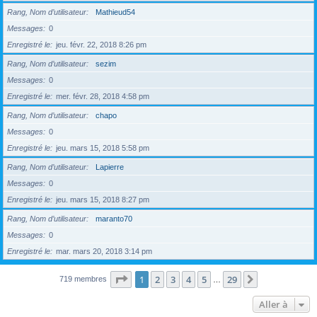
Rang, Nom d’utilisateur
Mathieud54
Messages
0
Enregistré le
jeu. févr. 22, 2018 8:26 pm
Rang, Nom d’utilisateur
sezim
Messages
0
Enregistré le
mer. févr. 28, 2018 4:58 pm
Rang, Nom d’utilisateur
chapo
Messages
0
Enregistré le
jeu. mars 15, 2018 5:58 pm
Rang, Nom d’utilisateur
Lapierre
Messages
0
Enregistré le
jeu. mars 15, 2018 8:27 pm
Rang, Nom d’utilisateur
maranto70
Messages
0
Enregistré le
mar. mars 20, 2018 3:14 pm
Page
1
sur
29
1
2
3
4
5
29
Suivante
719 membres
…
Aller à