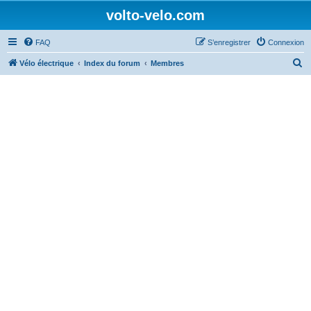
volto-velo.com
FAQ
S’enregistrer
Connexion
R
Vélo électrique
Index du forum
Membres
e
c
h
e
r
c
h
e
r