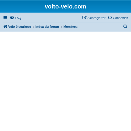
volto-velo.com
FAQ
S’enregistrer
Connexion
R
Vélo électrique
Index du forum
Membres
e
c
h
e
r
c
h
e
r