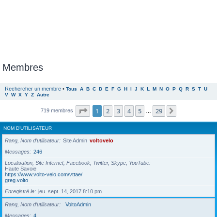
Membres
Rechercher un membre
•
Tous
A
B
C
D
E
F
G
H
I
J
K
L
M
N
O
P
Q
R
S
T
U
V
W
X
Y
Z
Autre
Page
1
sur
29
1
2
3
4
5
29
Suivante
719 membres
…
NOM D’UTILISATEUR
Rang, Nom d’utilisateur
Site Admin
voltovelo
Messages
246
Localisation, Site Internet, Facebook, Twitter, Skype, YouTube
Haute Savoie
https://www.volto-velo.com/vttae/
greg.volto
Enregistré le
jeu. sept. 14, 2017 8:10 pm
Rang, Nom d’utilisateur
VoltoAdmin
Messages
4