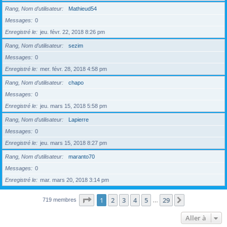
Rang, Nom d’utilisateur
Mathieud54
Messages
0
Enregistré le
jeu. févr. 22, 2018 8:26 pm
Rang, Nom d’utilisateur
sezim
Messages
0
Enregistré le
mer. févr. 28, 2018 4:58 pm
Rang, Nom d’utilisateur
chapo
Messages
0
Enregistré le
jeu. mars 15, 2018 5:58 pm
Rang, Nom d’utilisateur
Lapierre
Messages
0
Enregistré le
jeu. mars 15, 2018 8:27 pm
Rang, Nom d’utilisateur
maranto70
Messages
0
Enregistré le
mar. mars 20, 2018 3:14 pm
Page
1
sur
29
1
2
3
4
5
29
Suivante
719 membres
…
Aller à