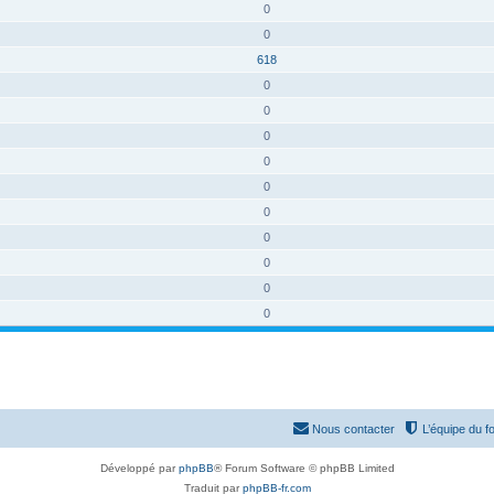
0
0
618
0
0
0
0
0
0
0
0
0
0
Nous contacter
L’équipe du f
Développé par
phpBB
® Forum Software © phpBB Limited
Traduit par
phpBB-fr.com