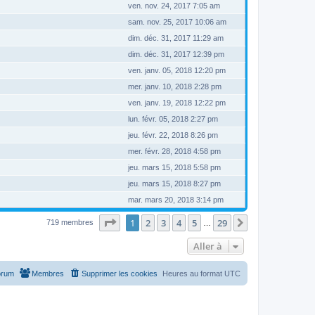
ven. nov. 24, 2017 7:05 am
sam. nov. 25, 2017 10:06 am
dim. déc. 31, 2017 11:29 am
dim. déc. 31, 2017 12:39 pm
ven. janv. 05, 2018 12:20 pm
mer. janv. 10, 2018 2:28 pm
ven. janv. 19, 2018 12:22 pm
lun. févr. 05, 2018 2:27 pm
jeu. févr. 22, 2018 8:26 pm
mer. févr. 28, 2018 4:58 pm
jeu. mars 15, 2018 5:58 pm
jeu. mars 15, 2018 8:27 pm
mar. mars 20, 2018 3:14 pm
Page
1
sur
29
1
2
3
4
5
29
Suivante
719 membres
…
Aller à
orum
Membres
Supprimer les cookies
Heures au format
UTC