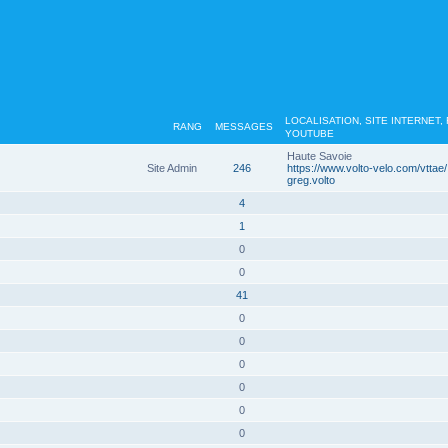
LOCALISATION, SITE INTERNET,
RANG
MESSAGES
YOUTUBE
Haute Savoie
Site Admin
246
https://www.volto-velo.com/vttae/
greg.volto
4
1
0
0
41
0
0
0
0
0
0