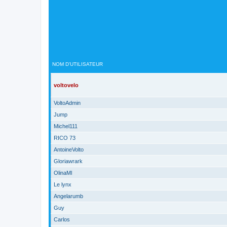
NOM D’UTILISATEUR
voltovelo
VoltoAdmin
Jump
Michel111
RICO 73
AntoineVolto
Gloriawrark
OlinaMl
Le lynx
Angelarumb
Guy
Carlos