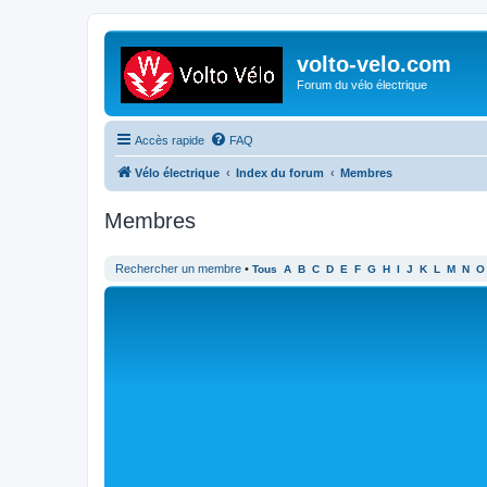
volto-velo.com
Forum du vélo électrique
Accès rapide
FAQ
Vélo électrique
Index du forum
Membres
Membres
Rechercher un membre
•
Tous
A
B
C
D
E
F
G
H
I
J
K
L
M
N
O