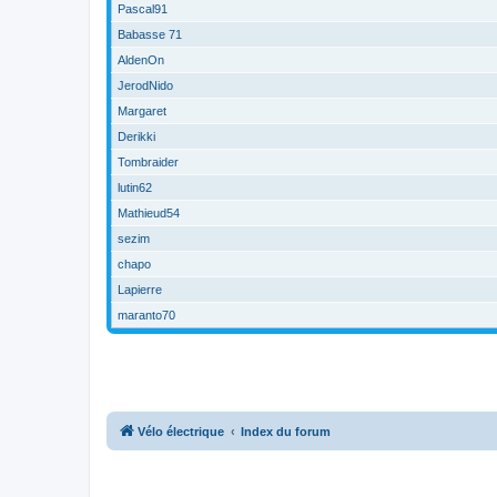
Pascal91
Babasse 71
AldenOn
JerodNido
Margaret
Derikki
Tombraider
lutin62
Mathieud54
sezim
chapo
Lapierre
maranto70
Vélo électrique
Index du forum