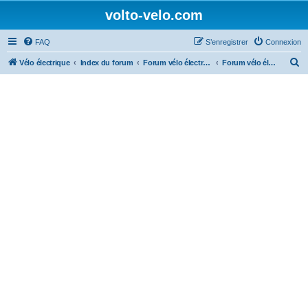
volto-velo.com
FAQ
S’enregistrer
Connexion
R
Vélo électrique
Index du forum
Forum vélo électrique Urbain
Forum vélo électrique Matra
e
c
h
e
r
c
h
e
r