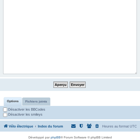
Options
Fichiers joints
Désactiver les BBCodes
Désactiver les smileys
Vélo électrique
Index du forum
Heures au format
UTC
Développé par
phpBB
® Forum Software © phpBB Limited