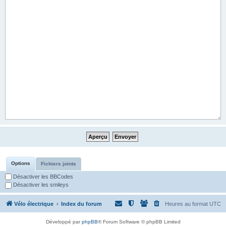
Options
Fichiers joints
Désactiver les BBCodes
Désactiver les smileys
Vélo électrique
Index du forum
Heures au format
UTC
Développé par
phpBB
® Forum Software © phpBB Limited