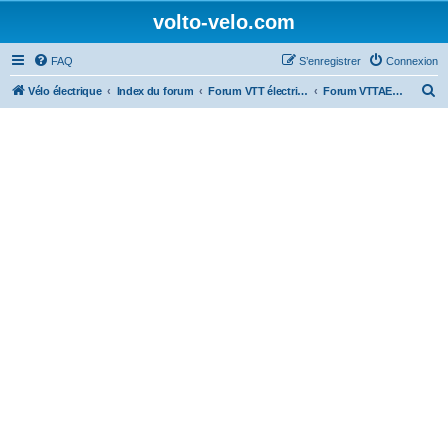
volto-velo.com
FAQ
S’enregistrer
Connexion
R
Vélo électrique
Index du forum
Forum VTT électrique par marques (Giant, Lapierre, Specialized...)
Forum VTTAE Lapierre électrique
e
c
h
e
r
c
h
e
r