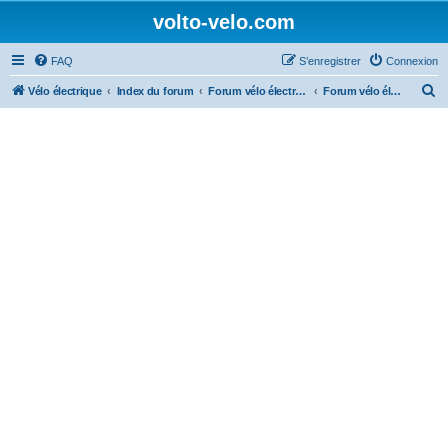
volto-velo.com
FAQ
S’enregistrer
Connexion
R
Vélo électrique
Index du forum
Forum vélo électrique Urbain
Forum vélo électrique Cube
e
c
h
e
r
c
h
e
r