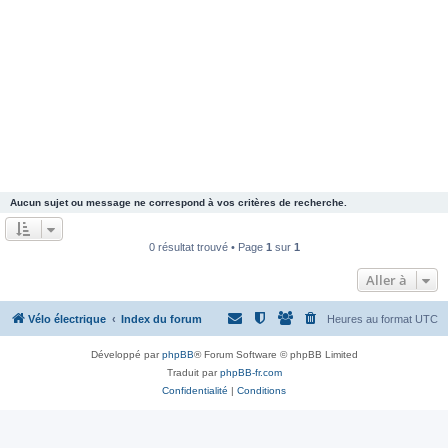
Aucun sujet ou message ne correspond à vos critères de recherche.
0 résultat trouvé • Page
1
sur
1
Aller à
Vélo électrique
Index du forum
Heures au format
UTC
Développé par
phpBB
® Forum Software © phpBB Limited
Traduit par
phpBB-fr.com
Confidentialité
|
Conditions