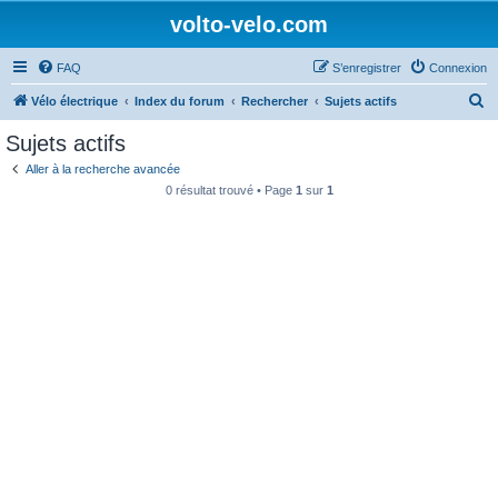
volto-velo.com
FAQ
S’enregistrer
Connexion
R
Vélo électrique
Index du forum
Rechercher
Sujets actifs
e
Sujets actifs
c
Aller à la recherche avancée
h
0 résultat trouvé • Page
1
sur
1
e
r
c
h
e
r