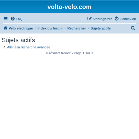
volto-velo.com
FAQ
S’enregistrer
Connexion
R
Vélo électrique
Index du forum
Rechercher
Sujets actifs
e
Sujets actifs
c
Aller à la recherche avancée
h
0 résultat trouvé • Page
1
sur
1
e
r
c
h
e
r