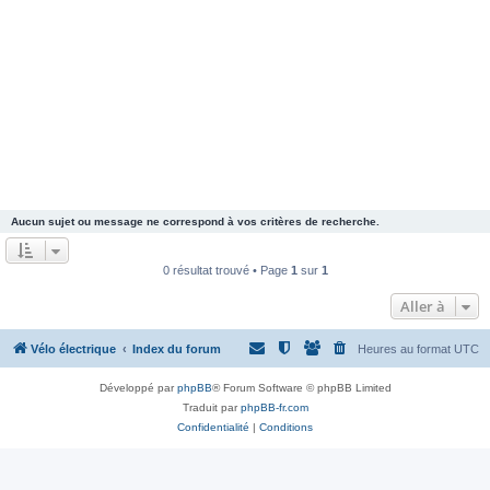
Aucun sujet ou message ne correspond à vos critères de recherche.
0 résultat trouvé • Page
1
sur
1
Aller à
Vélo électrique
Index du forum
Heures au format
UTC
Développé par
phpBB
® Forum Software © phpBB Limited
Traduit par
phpBB-fr.com
Confidentialité
|
Conditions