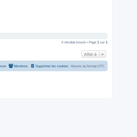
0 résultat trouvé • Page
1
sur
1
Aller à
orum
Membres
Supprimer les cookies
Heures au format
UTC