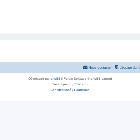
Nous contacter
L’équipe du f
Développé par
phpBB
® Forum Software © phpBB Limited
Traduit par
phpBB-fr.com
Confidentialité
|
Conditions