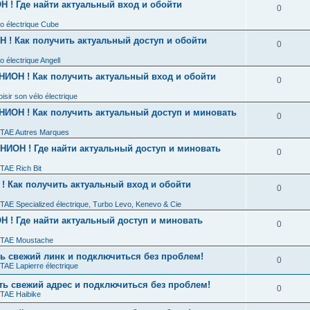
 ! Где найти актуальный вход и обойти
0
o électrique Cube
 ! Как получить актуальный доступ и обойти
0
 électrique Angell
НИОН ! Как получить актуальный вход и обойти
0
sir son vélo électrique
НИОН ! Как получить актуальный доступ и миновать
0
TAE Autres Marques
НИОН ! Где найти актуальный доступ и миновать
0
TAE Rich Bit
! Как получить актуальный вход и обойти
0
AE Specialized électrique, Turbo Levo, Kenevo & Cie
 ! Где найти актуальный доступ и миновать
0
TAE Moustache
 свежий линк и подключиться без проблем!
0
AE Lapierre électrique
ь свежий адрес и подключиться без проблем!
0
TAE Haibike