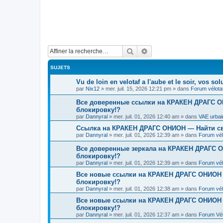
Rechercher
Recherche avancée
SUJETS
Vu de loin en velotaf a l'aube et le soir, vos sol
par
Nix12
»
mer. juil. 15, 2026 12:21 pm
» dans
Forum vélotaf
Все доверенные ссылки на КРАКЕН ДРАГС ОН
блокировку!?
par
Dannyral
»
mer. juil. 01, 2026 12:40 am
» dans
VAE urbai
Ссылка на КРАКЕН ДРАГС ОНИОН — Найти св
par
Dannyral
»
mer. juil. 01, 2026 12:39 am
» dans
Forum vél
Все доверенные зеркала на КРАКЕН ДРАГС О
блокировку!?
par
Dannyral
»
mer. juil. 01, 2026 12:39 am
» dans
Forum vél
Все новые ссылки на КРАКЕН ДРАГС ОНИОН !
блокировку!?
par
Dannyral
»
mer. juil. 01, 2026 12:38 am
» dans
Forum vél
Все новые ссылки на КРАКЕН ДРАГС ОНИОН !
блокировку!?
par
Dannyral
»
mer. juil. 01, 2026 12:37 am
» dans
Forum Vél