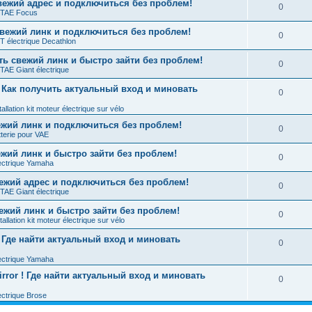
ежий адрес и подключиться без проблем!
0
TAE Focus
вежий линк и подключиться без проблем!
0
 électrique Decathlon
 свежий линк и быстро зайти без проблем!
0
AE Giant électrique
 ! Как получить актуальный вход и миновать
0
allation kit moteur électrique sur vélo
вежий линк и подключиться без проблем!
0
terie pour VAE
ежий линк и быстро зайти без проблем!
0
ectrique Yamaha
вежий адрес и подключиться без проблем!
0
AE Giant électrique
вежий линк и быстро зайти без проблем!
0
allation kit moteur électrique sur vélo
! Где найти актуальный вход и миновать
0
ectrique Yamaha
rror ! Где найти актуальный вход и миновать
0
ectrique Brose