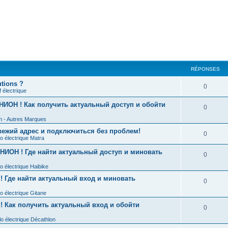
RÉPONSES
utions ?
0
 électrique
ИОН ! Как получить актуальный доступ и обойти
0
n - Autres Marques
ежий адрес и подключиться без проблем!
0
o électrique Matra
НИОН ! Где найти актуальный доступ и миновать
0
o électrique Haibike
 Где найти актуальный вход и миновать
0
o électrique Gitane
 Как получить актуальный вход и обойти
0
o électrique Décathlon