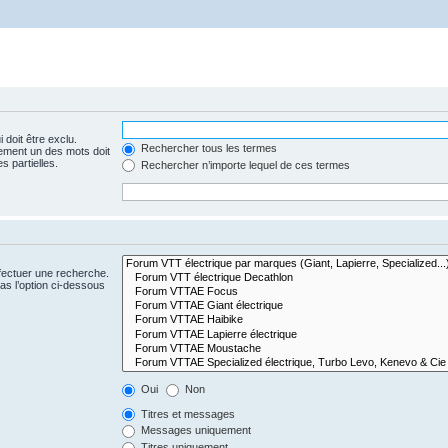
 doit être exclu.
Rechercher tous les termes
ement un des mots doit
s partielles.
Rechercher n’importe lequel de ces termes
fectuer une recherche.
s l’option ci-dessous
Oui
Non
Titres et messages
Messages uniquement
Titres uniquement