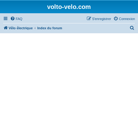
volto-velo.com
FAQ
S’enregistrer
Connexion
R
Vélo électrique
Index du forum
e
c
h
e
r
c
h
e
r