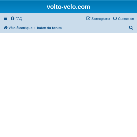
volto-velo.com
FAQ
S’enregistrer
Connexion
R
Vélo électrique
Index du forum
e
c
h
e
r
c
h
e
r