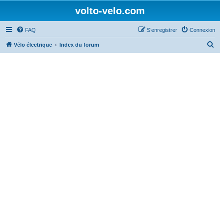
volto-velo.com
FAQ
S’enregistrer
Connexion
R
Vélo électrique
Index du forum
e
c
h
e
r
c
h
e
r