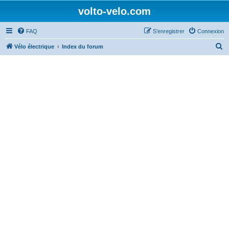
volto-velo.com
FAQ
S’enregistrer
Connexion
R
Vélo électrique
Index du forum
e
c
h
e
r
c
h
e
r