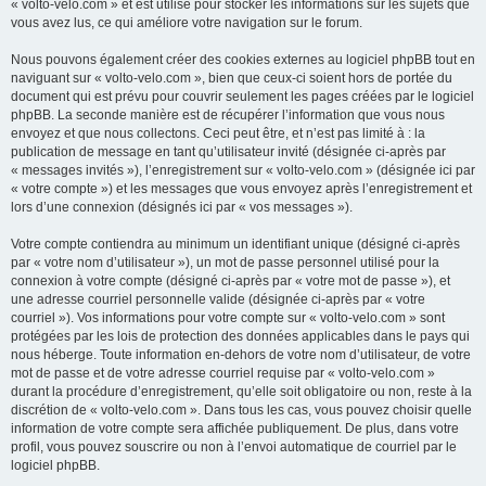
« volto-velo.com » et est utilisé pour stocker les informations sur les sujets que
vous avez lus, ce qui améliore votre navigation sur le forum.
Nous pouvons également créer des cookies externes au logiciel phpBB tout en
naviguant sur « volto-velo.com », bien que ceux-ci soient hors de portée du
document qui est prévu pour couvrir seulement les pages créées par le logiciel
phpBB. La seconde manière est de récupérer l’information que vous nous
envoyez et que nous collectons. Ceci peut être, et n’est pas limité à : la
publication de message en tant qu’utilisateur invité (désignée ci-après par
« messages invités »), l’enregistrement sur « volto-velo.com » (désignée ici par
« votre compte ») et les messages que vous envoyez après l’enregistrement et
lors d’une connexion (désignés ici par « vos messages »).
Votre compte contiendra au minimum un identifiant unique (désigné ci-après
par « votre nom d’utilisateur »), un mot de passe personnel utilisé pour la
connexion à votre compte (désigné ci-après par « votre mot de passe »), et
une adresse courriel personnelle valide (désignée ci-après par « votre
courriel »). Vos informations pour votre compte sur « volto-velo.com » sont
protégées par les lois de protection des données applicables dans le pays qui
nous héberge. Toute information en-dehors de votre nom d’utilisateur, de votre
mot de passe et de votre adresse courriel requise par « volto-velo.com »
durant la procédure d’enregistrement, qu’elle soit obligatoire ou non, reste à la
discrétion de « volto-velo.com ». Dans tous les cas, vous pouvez choisir quelle
information de votre compte sera affichée publiquement. De plus, dans votre
profil, vous pouvez souscrire ou non à l’envoi automatique de courriel par le
logiciel phpBB.