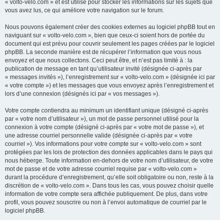
« volto-velo.com » et est utilisé pour stocker les informations sur les sujets que
vous avez lus, ce qui améliore votre navigation sur le forum.
Nous pouvons également créer des cookies externes au logiciel phpBB tout en
naviguant sur « volto-velo.com », bien que ceux-ci soient hors de portée du
document qui est prévu pour couvrir seulement les pages créées par le logiciel
phpBB. La seconde manière est de récupérer l’information que vous nous
envoyez et que nous collectons. Ceci peut être, et n’est pas limité à : la
publication de message en tant qu’utilisateur invité (désignée ci-après par
« messages invités »), l’enregistrement sur « volto-velo.com » (désignée ici par
« votre compte ») et les messages que vous envoyez après l’enregistrement et
lors d’une connexion (désignés ici par « vos messages »).
Votre compte contiendra au minimum un identifiant unique (désigné ci-après
par « votre nom d’utilisateur »), un mot de passe personnel utilisé pour la
connexion à votre compte (désigné ci-après par « votre mot de passe »), et
une adresse courriel personnelle valide (désignée ci-après par « votre
courriel »). Vos informations pour votre compte sur « volto-velo.com » sont
protégées par les lois de protection des données applicables dans le pays qui
nous héberge. Toute information en-dehors de votre nom d’utilisateur, de votre
mot de passe et de votre adresse courriel requise par « volto-velo.com »
durant la procédure d’enregistrement, qu’elle soit obligatoire ou non, reste à la
discrétion de « volto-velo.com ». Dans tous les cas, vous pouvez choisir quelle
information de votre compte sera affichée publiquement. De plus, dans votre
profil, vous pouvez souscrire ou non à l’envoi automatique de courriel par le
logiciel phpBB.