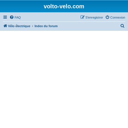
volto-velo.com
FAQ
S’enregistrer
Connexion
R
Vélo électrique
Index du forum
e
c
h
e
r
c
h
e
r