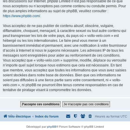
les discussions sur Internet. phpBB Limited n’est pas responsable de ce que
nous acceptons ou n’acceptons pas comme contenu ou conduite permis. Pour
de plus amples informations au sujet de phpBB, veuillez consulter :
https://www.phpbb.com/
.
Vous acceptez de ne pas publier de contenu abusif, obscène, vulgaire,
diffamatoire, choquant, menaçant, à caractère sexuel ou tout autre contenu qui
peut transgresser les lois de votre pays, du pays où « volto-velo.com » est
hébergé ou les lois internationales. Le faire peut vous mener à un
bannissement immédiat et permanent, avec une notification à votre fournisseur
d’accès à Internet si nous le jugeons nécessaire. Les adresses IP de tous les
messages sont enregistrées pour aider au renforcement de ces conditions.
Vous acceptez que « volto-velo.com » supprime, modifie, déplace ou verrouille
n’importe quel sujet lorsque nous estimons que cela est nécessaire. En tant
que membre, vous acceptez que toutes les informations que vous avez saisies
soient stockées dans notre base de données. Bien que ces informations ne
soient pas diffusées à une tierce partie sans votre consentement, ni « volto-
velo.com », ni phpBB ne pourront être tenus comme responsables en cas de
tentative de piratage visant à compromettre les données.
Vélo électrique
Index du forum
Heures au format
UTC
Développé par
phpBB
® Forum Software © phpBB Limited