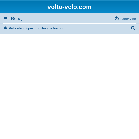
volto-velo.com
FAQ
Connexion
R
Vélo électrique
Index du forum
e
c
h
e
r
c
h
e
r