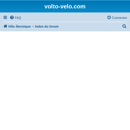
volto-velo.com
FAQ
Connexion
R
Vélo électrique
Index du forum
e
c
h
e
r
c
h
e
r