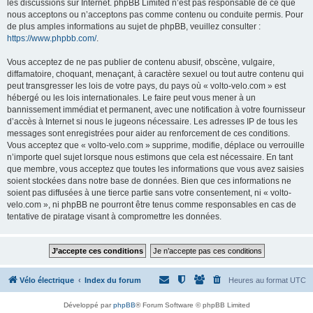
les discussions sur Internet. phpBB Limited n’est pas responsable de ce que
nous acceptons ou n’acceptons pas comme contenu ou conduite permis. Pour
de plus amples informations au sujet de phpBB, veuillez consulter :
https://www.phpbb.com/
.
Vous acceptez de ne pas publier de contenu abusif, obscène, vulgaire,
diffamatoire, choquant, menaçant, à caractère sexuel ou tout autre contenu qui
peut transgresser les lois de votre pays, du pays où « volto-velo.com » est
hébergé ou les lois internationales. Le faire peut vous mener à un
bannissement immédiat et permanent, avec une notification à votre fournisseur
d’accès à Internet si nous le jugeons nécessaire. Les adresses IP de tous les
messages sont enregistrées pour aider au renforcement de ces conditions.
Vous acceptez que « volto-velo.com » supprime, modifie, déplace ou verrouille
n’importe quel sujet lorsque nous estimons que cela est nécessaire. En tant
que membre, vous acceptez que toutes les informations que vous avez saisies
soient stockées dans notre base de données. Bien que ces informations ne
soient pas diffusées à une tierce partie sans votre consentement, ni « volto-
velo.com », ni phpBB ne pourront être tenus comme responsables en cas de
tentative de piratage visant à compromettre les données.
Vélo électrique
Index du forum
Heures au format
UTC
Développé par
phpBB
® Forum Software © phpBB Limited