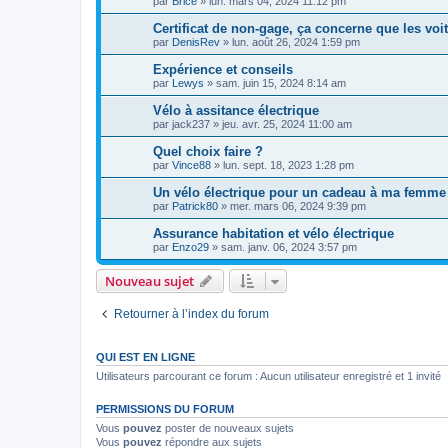
par
Brice
»
lun. mars 04, 2024 11:12 pm
Certificat de non-gage, ça concerne que les voi
par
DenisRev
»
lun. août 26, 2024 1:59 pm
Expérience et conseils
par
Lewys
»
sam. juin 15, 2024 8:14 am
Vélo à assitance électrique
par
jack237
»
jeu. avr. 25, 2024 11:00 am
Quel choix faire ?
par
Vince88
»
lun. sept. 18, 2023 1:28 pm
Un vélo électrique pour un cadeau à ma femme 
par
Patrick80
»
mer. mars 06, 2024 9:39 pm
Assurance habitation et vélo électrique
par
Enzo29
»
sam. janv. 06, 2024 3:57 pm
Nouveau sujet
Retourner à l’index du forum
QUI EST EN LIGNE
Utilisateurs parcourant ce forum : Aucun utilisateur enregistré et 1 invité
PERMISSIONS DU FORUM
Vous
pouvez
poster de nouveaux sujets
Vous
pouvez
répondre aux sujets