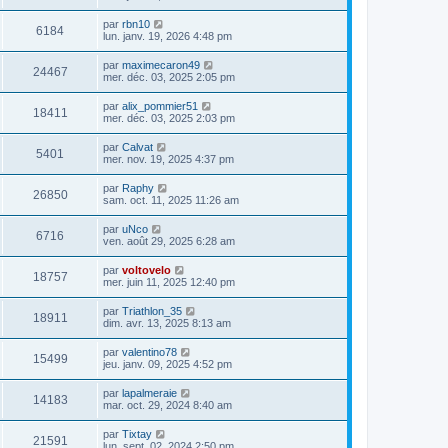
par
rbn10
6184
lun. janv. 19, 2026 4:48 pm
par
maximecaron49
24467
mer. déc. 03, 2025 2:05 pm
par
alix_pommier51
18411
mer. déc. 03, 2025 2:03 pm
par
Calvat
5401
mer. nov. 19, 2025 4:37 pm
par
Raphy
26850
sam. oct. 11, 2025 11:26 am
par
uNco
6716
ven. août 29, 2025 6:28 am
par
voltovelo
18757
mer. juin 11, 2025 12:40 pm
par
Triathlon_35
18911
dim. avr. 13, 2025 8:13 am
par
valentino78
15499
jeu. janv. 09, 2025 4:52 pm
par
lapalmeraie
14183
mar. oct. 29, 2024 8:40 am
par
Tixtay
21591
lun. sept. 02, 2024 2:50 pm