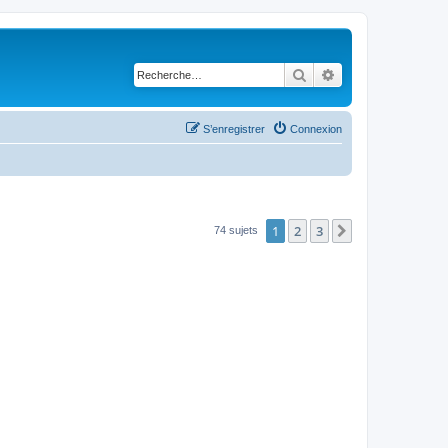
Rechercher
Recherche avancé
S’enregistrer
Connexion
1
2
3
Suivante
74 sujets