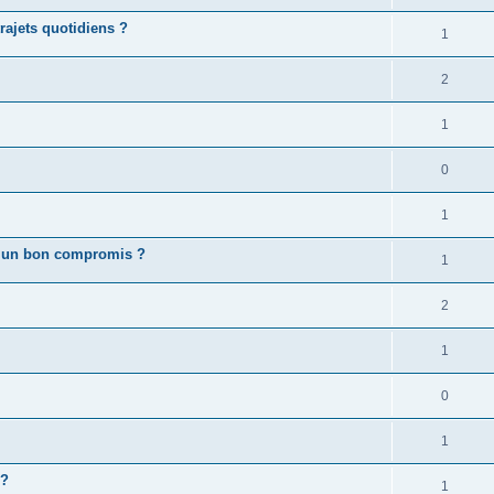
rajets quotidiens ?
1
2
1
0
1
s : un bon compromis ?
1
2
1
0
1
 ?
1