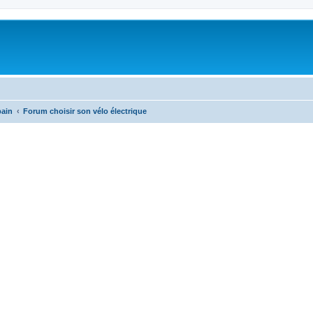
bain
Forum choisir son vélo électrique
cher
cherche avancée