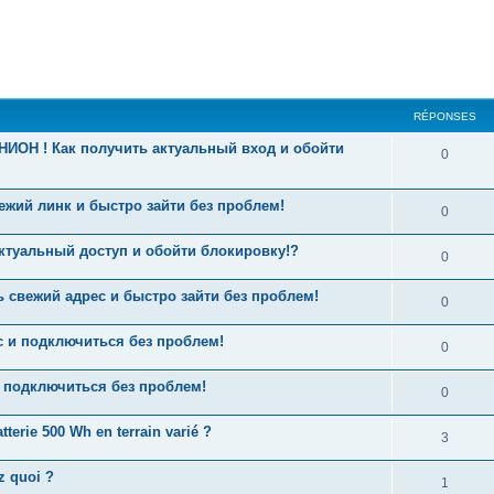
RÉPONSES
НИОН ! Как получить актуальный вход и обойти
0
вежий линк и быстро зайти без проблем!
0
 актуальный доступ и обойти блокировку!?
0
свежий адрес и быстро зайти без проблем!
0
 и подключиться без проблем!
0
 подключиться без проблем!
0
terie 500 Wh en terrain varié ?
3
z quoi ?
1