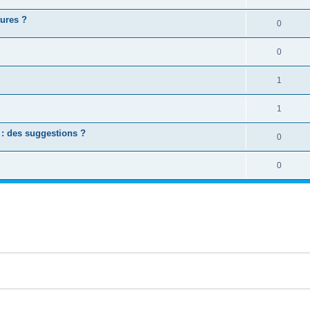
tures ?
0
0
1
1
: des suggestions ?
0
0