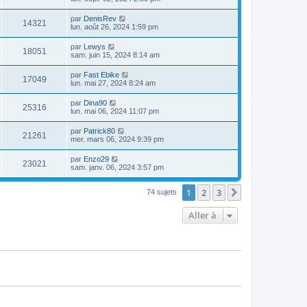
par
DenisRev
14321
lun. août 26, 2024 1:59 pm
par
Lewys
18051
sam. juin 15, 2024 8:14 am
par
Fast Ebike
17049
lun. mai 27, 2024 8:24 am
par
Dina90
25316
lun. mai 06, 2024 11:07 pm
par
Patrick80
21261
mer. mars 06, 2024 9:39 pm
par
Enzo29
23021
sam. janv. 06, 2024 3:57 pm
1
2
3
Suivante
74 sujets
Aller à