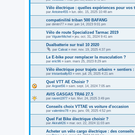
Vélo électrique : quelles expériences pour vos t
par
Antoine455
»
lun. déc. 15, 2025 10:48 am
compatinilité triban 500 BAFANG
par
dimitri77
»
mer. juin 14, 2023 9:01 pm
Vélo de route Specialized Tarmac 2019
par
ViguierMichel
»
jeu. oct. 31, 2024 9:41 am
Dualbatterie sur trail 10 2020
par
Calvat
»
mer. nov. 19, 2025 4:37 pm
Le E-bike pour remplacer la musculation ?
par
eric96
»
sam. mars 25, 2023 8:29 am
Vélo électrique pour trajets urbains + sentier
par
tristanbailly83
»
ven. juil. 25, 2025 4:21 am
Quel VTT AE Choisir ?
par
Argoet56
»
sam. sept. 14, 2024 7:05 am
AVIS GASGAS TRA6 27.5
par
raven1977
»
lun. févr. 24, 2025 3:49 pm
Conseils choix VTTAE vs voiture d'occasion
par
valentino78
»
jeu. janv. 09, 2025 4:52 pm
Quel Fat Bike électrique choisir ?
par
AkiraM26
»
mar. oct. 22, 2024 11:03 am
Acheter un vélo cargo électrique : des conseils