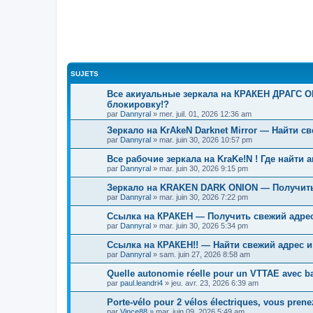
SUJETS
Все акиуальные зеркала на КРАКЕН ДРАГС О
блокировку!?
par
Dannyral
»
mer. juil. 01, 2026 12:36 am
Зеркало на KrAkeN Darknet Mirror — Найти с
par
Dannyral
»
mar. juin 30, 2026 10:57 pm
Все рабочие зеркала на KraKe!N ! Где найти
par
Dannyral
»
mar. juin 30, 2026 9:15 pm
Зеркало на KRAKEN DARK ONION — Получить 
par
Dannyral
»
mar. juin 30, 2026 7:22 pm
Ссылка на КРАКЕН — Получить свежий адрес
par
Dannyral
»
mar. juin 30, 2026 5:34 pm
Ссылка на КРАКЕН!! — Найти свежий адрес и
par
Dannyral
»
sam. juin 27, 2026 8:58 am
Quelle autonomie réelle pour un VTTAE avec bat
par
paul.leandri4
»
jeu. avr. 23, 2026 6:39 am
Porte-vélo pour 2 vélos électriques, vous prene
par
Vince88
»
mar. juin 09, 2026 5:49 am