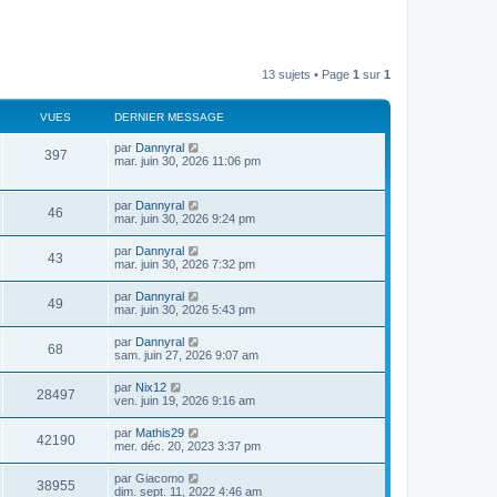
13 sujets • Page
1
sur
1
VUES
DERNIER MESSAGE
par
Dannyral
397
mar. juin 30, 2026 11:06 pm
par
Dannyral
46
mar. juin 30, 2026 9:24 pm
par
Dannyral
43
mar. juin 30, 2026 7:32 pm
par
Dannyral
49
mar. juin 30, 2026 5:43 pm
par
Dannyral
68
sam. juin 27, 2026 9:07 am
par
Nix12
28497
ven. juin 19, 2026 9:16 am
par
Mathis29
42190
mer. déc. 20, 2023 3:37 pm
par
Giacomo
38955
dim. sept. 11, 2022 4:46 am