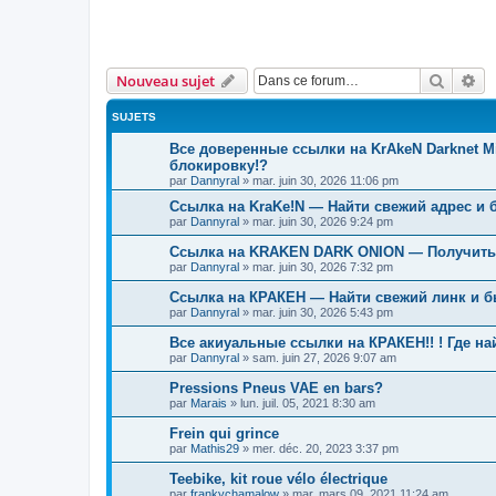
Recher
Re
Nouveau sujet
SUJETS
Все доверенные ссылки на KrAkeN Darknet Mi
блокировку!?
par
Dannyral
»
mar. juin 30, 2026 11:06 pm
Ссылка на KraKe!N — Найти свежий адрес и 
par
Dannyral
»
mar. juin 30, 2026 9:24 pm
Ссылка на KRAKEN DARK ONION — Получить 
par
Dannyral
»
mar. juin 30, 2026 7:32 pm
Ссылка на КРАКЕН — Найти свежий линк и б
par
Dannyral
»
mar. juin 30, 2026 5:43 pm
Все акиуальные ссылки на КРАКЕН!! ! Где н
par
Dannyral
»
sam. juin 27, 2026 9:07 am
Pressions Pneus VAE en bars?
par
Marais
»
lun. juil. 05, 2021 8:30 am
Frein qui grince
par
Mathis29
»
mer. déc. 20, 2023 3:37 pm
Teebike, kit roue vélo électrique
par
frankychamalow
»
mar. mars 09, 2021 11:24 am