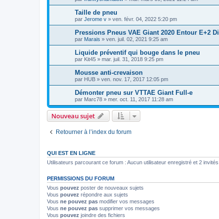
Taille de pneu
par
Jerome v
»
ven. févr. 04, 2022 5:20 pm
Pressions Pneus VAE Giant 2020 Entour E+2 Di
par
Marais
»
ven. juil. 02, 2021 9:25 am
Liquide préventif qui bouge dans le pneu
par
Kit45
»
mar. juil. 31, 2018 9:25 pm
Mousse anti-crevaison
par
HUB
»
ven. nov. 17, 2017 12:05 pm
Démonter pneu sur VTTAE Giant Full-e
par
Marc78
»
mer. oct. 11, 2017 11:28 am
Nouveau sujet
Retourner à l’index du forum
QUI EST EN LIGNE
Utilisateurs parcourant ce forum : Aucun utilisateur enregistré et 2 invités
PERMISSIONS DU FORUM
Vous
pouvez
poster de nouveaux sujets
Vous
pouvez
répondre aux sujets
Vous
ne pouvez pas
modifier vos messages
Vous
ne pouvez pas
supprimer vos messages
Vous
pouvez
joindre des fichiers