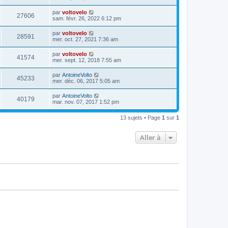
par
voltovelo
27606
sam. févr. 26, 2022 6:12 pm
par
voltovelo
28591
mer. oct. 27, 2021 7:36 am
par
voltovelo
41574
mer. sept. 12, 2018 7:55 am
par
AntoineVolto
45233
mer. déc. 06, 2017 5:05 am
par
AntoineVolto
40179
mar. nov. 07, 2017 1:52 pm
13 sujets • Page
1
sur
1
Aller à