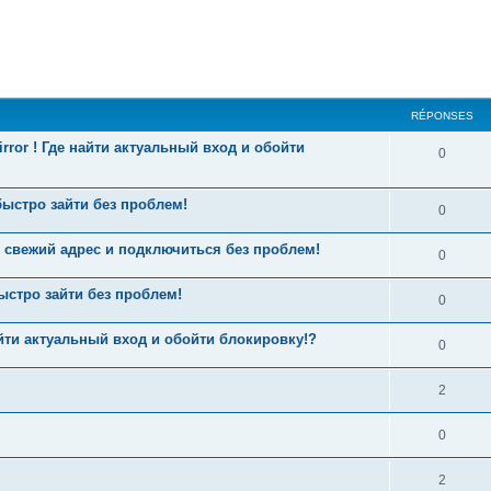
cher
cherche avancée
RÉPONSES
rror ! Где найти актуальный вход и обойти
0
быстро зайти без проблем!
0
свежий адрес и подключиться без проблем!
0
ыстро зайти без проблем!
0
айти актуальный вход и обойти блокировку!?
0
2
0
2