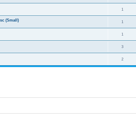
1
sc (Small)
1
1
3
2