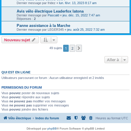
Dernier message par
fridez
«
lun. févr. 13, 2023 8:17 am
Avis vélo électrique Leaderfox latona
Dernier message par
Pascald
«
jeu. déc. 15, 2022 7:47 am
Réponses :
2
Panne assistance à la Marche
Dernier message par
LEGER345
«
jeu. août 25, 2022 7:32 am
Nouveau sujet
1
2
Suivante
49 sujets
Aller à
QUI EST EN LIGNE
Utilisateurs parcourant ce forum : Aucun utilisateur enregistré et 2 invités
PERMISSIONS DU FORUM
Vous
pouvez
poster de nouveaux sujets
Vous
pouvez
répondre aux sujets
Vous
ne pouvez pas
modifier vos messages
Vous
ne pouvez pas
supprimer vos messages
Vous
pouvez
joindre des fichiers
Vélo électrique
Index du forum
Heures au format
UTC
Développé par
phpBB
® Forum Software © phpBB Limited