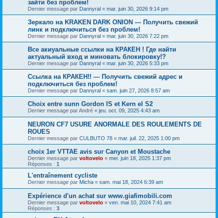
зайти без проблем!
Dernier message par
Dannyral
«
mar. juin 30, 2026 9:14 pm
Зеркало на KRAKEN DARK ONION — Получить свежий
линк и подключиться без проблем!
Dernier message par
Dannyral
«
mar. juin 30, 2026 7:22 pm
Все акиуальные ссылки на КРАКЕН ! Где найти
актуальный вход и миновать блокировку!?
Dernier message par
Dannyral
«
mar. juin 30, 2026 5:33 pm
Ссылка на КРАКЕН!! — Получить свежий адрес и
подключиться без проблем!
Dernier message par
Dannyral
«
sam. juin 27, 2026 8:57 am
Choix entre sunn Gordon IS et Kern el S2
Dernier message par
André
«
jeu. oct. 09, 2025 4:43 am
NEURON CF7 USURE ANORMALE DES ROULEMENTS DE
ROUES
Dernier message par
CULBUTO 78
«
mar. juil. 22, 2025 1:00 pm
choix 1er VTTAE avis sur Canyon et Moustache
Dernier message par
voltovelo
«
mer. juin 18, 2025 1:37 pm
Réponses :
1
L'entraînement cycliste
Dernier message par
Micha
«
sam. mai 18, 2024 6:39 am
Expérience d'un achat sur www.giafimobili.com
Dernier message par
voltovelo
«
ven. mai 10, 2024 7:41 am
Réponses :
3