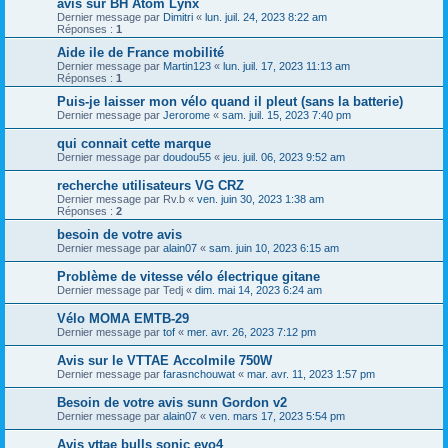
avis sur BH Atom Lynx
Dernier message par
Dimitri
«
lun. juil. 24, 2023 8:22 am
Réponses :
1
Aide ile de France mobilité
Dernier message par
Martin123
«
lun. juil. 17, 2023 11:13 am
Réponses :
1
Puis-je laisser mon vélo quand il pleut (sans la batterie)
Dernier message par
Jerorome
«
sam. juil. 15, 2023 7:40 pm
qui connait cette marque
Dernier message par
doudou55
«
jeu. juil. 06, 2023 9:52 am
recherche utilisateurs VG CRZ
Dernier message par
Rv.b
«
ven. juin 30, 2023 1:38 am
Réponses :
2
besoin de votre avis
Dernier message par
alain07
«
sam. juin 10, 2023 6:15 am
Problème de vitesse vélo électrique gitane
Dernier message par
Tedj
«
dim. mai 14, 2023 6:24 am
Vélo MOMA EMTB-29
Dernier message par
tof
«
mer. avr. 26, 2023 7:12 pm
Avis sur le VTTAE Accolmile 750W
Dernier message par
farasnchouwat
«
mar. avr. 11, 2023 1:57 pm
Besoin de votre avis sunn Gordon v2
Dernier message par
alain07
«
ven. mars 17, 2023 5:54 pm
Avis vttae bulls sonic evo4