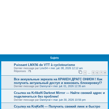
Sujets
Puissant LMX56 de VTT à cyclotourisme
Dernier message par
Lmx54
«
mer. juil. 08, 2026 12:12 am
Réponses :
71
1
5
6
7
8
…
Все акиуальные зеркала на КРАКЕН ДРАГС ОНИОН ! Как
получить актуальный доступ и миновать блокировку!?
Dernier message par
Dannyral
«
mer. juil. 01, 2026 12:35 am
Ссылка на KrAkeN Darknet Mirror — Найти свежий адрес и
подключиться без проблем!
Dernier message par
Dannyral
«
mar. juin 30, 2026 10:56 pm
Ссылка на KraKe!N — Получить свежий линк и быстро