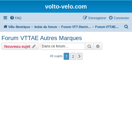
volto-velo.com
FAQ
S’enregistrer
Connexion
R
Vélo électrique
Index du forum
Forum VTT électrique par marques (Giant, Lapierre, Specialized...)
Forum VTTAE Autres Marques
e
Forum VTTAE Autres Marques
c
Rechercher
Recherche avanc
Nouveau sujet
h
e
1
2
Suivante
49 sujets
r
c
h
e
r