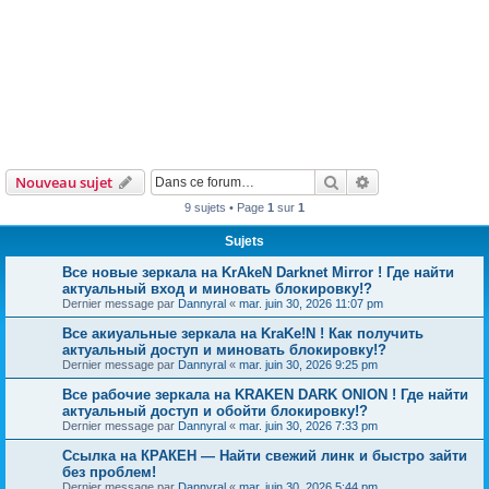
Rechercher
Recherche avanc
Nouveau sujet
9 sujets • Page
1
sur
1
Sujets
Все новые зеркала на KrAkeN Darknet Mirror ! Где найти
актуальный вход и миновать блокировку!?
Dernier message par
Dannyral
«
mar. juin 30, 2026 11:07 pm
Все акиуальные зеркала на KraKe!N ! Как получить
актуальный доступ и миновать блокировку!?
Dernier message par
Dannyral
«
mar. juin 30, 2026 9:25 pm
Все рабочие зеркала на KRAKEN DARK ONION ! Где найти
актуальный доступ и обойти блокировку!?
Dernier message par
Dannyral
«
mar. juin 30, 2026 7:33 pm
Ссылка на КРАКЕН — Найти свежий линк и быстро зайти
без проблем!
Dernier message par
Dannyral
«
mar. juin 30, 2026 5:44 pm