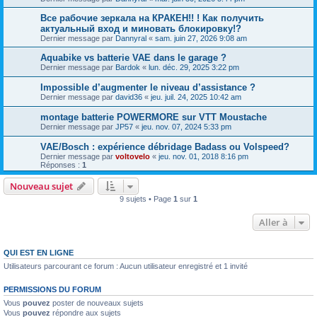
Все рабочие зеркала на КРАКЕН!! ! Как получить
актуальный вход и миновать блокировку!?
Dernier message par
Dannyral
«
sam. juin 27, 2026 9:08 am
Aquabike vs batterie VAE dans le garage ?
Dernier message par
Bardok
«
lun. déc. 29, 2025 3:22 pm
Impossible d’augmenter le niveau d’assistance ?
Dernier message par
david36
«
jeu. juil. 24, 2025 10:42 am
montage batterie POWERMORE sur VTT Moustache
Dernier message par
JP57
«
jeu. nov. 07, 2024 5:33 pm
VAE/Bosch : expérience débridage Badass ou Volspeed?
Dernier message par
voltovelo
«
jeu. nov. 01, 2018 8:16 pm
Réponses :
1
Nouveau sujet
9 sujets • Page
1
sur
1
Aller à
QUI EST EN LIGNE
Utilisateurs parcourant ce forum : Aucun utilisateur enregistré et 1 invité
PERMISSIONS DU FORUM
Vous
pouvez
poster de nouveaux sujets
Vous
pouvez
répondre aux sujets