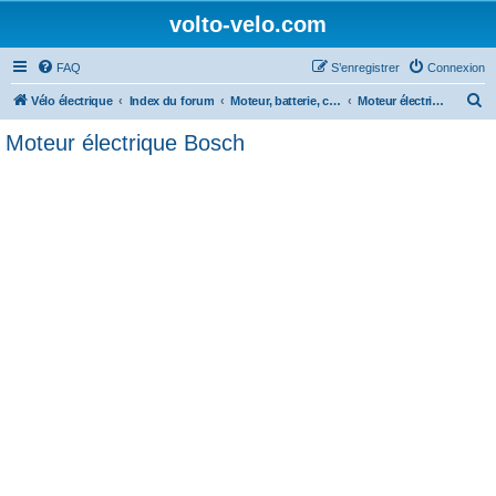
volto-velo.com
FAQ
S’enregistrer
Connexion
R
Vélo électrique
Index du forum
Moteur, batterie, composants et entretien du vélo électrique
Moteur électrique Bosch
e
Moteur électrique Bosch
c
h
e
r
c
h
e
r