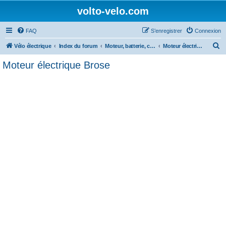
volto-velo.com
FAQ
S’enregistrer
Connexion
R
Vélo électrique
Index du forum
Moteur, batterie, composants et entretien du vélo électrique
Moteur électrique Brose
e
Moteur électrique Brose
c
h
e
r
c
h
e
r