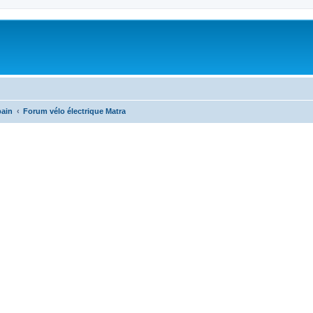
bain
Forum vélo électrique Matra
cher
cherche avancée