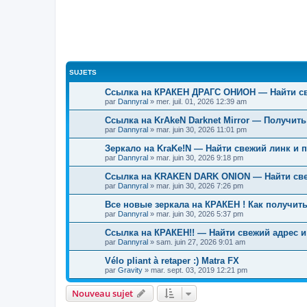
SUJETS
Ссылка на КРАКЕН ДРАГС ОНИОН — Найти св
par
Dannyral
»
mer. juil. 01, 2026 12:39 am
Ссылка на KrAkeN Darknet Mirror — Получит
par
Dannyral
»
mar. juin 30, 2026 11:01 pm
Зеркало на KraKe!N — Найти свежий линк и 
par
Dannyral
»
mar. juin 30, 2026 9:18 pm
Ссылка на KRAKEN DARK ONION — Найти свеж
par
Dannyral
»
mar. juin 30, 2026 7:26 pm
Все новые зеркала на КРАКЕН ! Как получит
par
Dannyral
»
mar. juin 30, 2026 5:37 pm
Ссылка на КРАКЕН!! — Найти свежий адрес и
par
Dannyral
»
sam. juin 27, 2026 9:01 am
Vélo pliant à retaper :) Matra FX
par
Gravity
»
mar. sept. 03, 2019 12:21 pm
Nouveau sujet