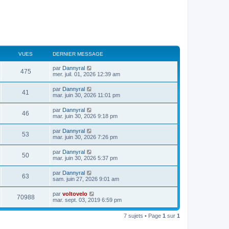
VUES
DERNIER MESSAGE
par
Dannyral
475
mer. juil. 01, 2026 12:39 am
par
Dannyral
41
mar. juin 30, 2026 11:01 pm
par
Dannyral
46
mar. juin 30, 2026 9:18 pm
par
Dannyral
53
mar. juin 30, 2026 7:26 pm
par
Dannyral
50
mar. juin 30, 2026 5:37 pm
par
Dannyral
63
sam. juin 27, 2026 9:01 am
par
voltovelo
70988
mar. sept. 03, 2019 6:59 pm
7 sujets • Page
1
sur
1