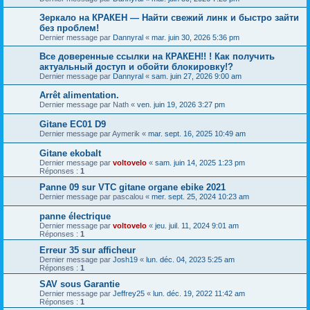
Зеркало на КРАКЕН — Найти свежий линк и быстро зайти
без проблем!
Dernier message par
Dannyral
«
mar. juin 30, 2026 5:36 pm
Все доверенные ссылки на КРАКЕН!! ! Как получить
актуальный доступ и обойти блокировку!?
Dernier message par
Dannyral
«
sam. juin 27, 2026 9:00 am
Arrêt alimentation.
Dernier message par
Nath
«
ven. juin 19, 2026 3:27 pm
Gitane EC01 D9
Dernier message par
Aymerik
«
mar. sept. 16, 2025 10:49 am
Gitane ekobalt
Dernier message par
voltovelo
«
sam. juin 14, 2025 1:23 pm
Réponses :
1
Panne 09 sur VTC gitane organe ebike 2021
Dernier message par
pascalou
«
mer. sept. 25, 2024 10:23 am
panne électrique
Dernier message par
voltovelo
«
jeu. juil. 11, 2024 9:01 am
Réponses :
1
Erreur 35 sur afficheur
Dernier message par
Josh19
«
lun. déc. 04, 2023 5:25 am
Réponses :
1
SAV sous Garantie
Dernier message par
Jeffrey25
«
lun. déc. 19, 2022 11:42 am
Réponses :
1