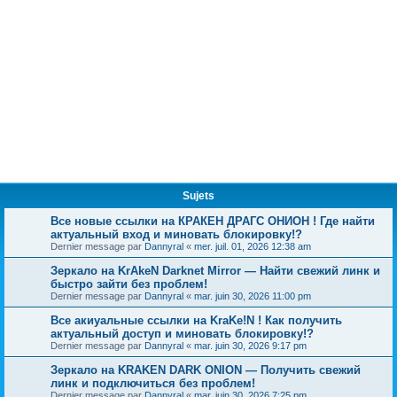
Sujets
Все новые ссылки на КРАКЕН ДРАГС ОНИОН ! Где найти
актуальный вход и миновать блокировку!?
Dernier message par
Dannyral
«
mer. juil. 01, 2026 12:38 am
Зеркало на KrAkeN Darknet Mirror — Найти свежий линк и
быстро зайти без проблем!
Dernier message par
Dannyral
«
mar. juin 30, 2026 11:00 pm
Все акиуальные ссылки на KraKe!N ! Как получить
актуальный доступ и миновать блокировку!?
Dernier message par
Dannyral
«
mar. juin 30, 2026 9:17 pm
Зеркало на KRAKEN DARK ONION — Получить свежий
линк и подключиться без проблем!
Dernier message par
Dannyral
«
mar. juin 30, 2026 7:25 pm