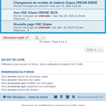
Changement de modèle de batterie Gitane ORGAN EBIKE
Dernier message par
patou10
«
mar. avr. 12, 2022 2:32 am
Avis VAE Gitane ORGNE BICK
Dernier message par
voltovelo
«
mar. nov. 23, 2021 11:29 am
Réponses :
1
Nouvelle page VAE Gitane
Dernier message par
voltovelo
«
lun. déc. 10, 2018 5:13 pm
Réponses :
3
Nouveau sujet
16 sujets • Page
1
sur
1
Aller à
QUI EST EN LIGNE
Utilisateurs parcourant ce forum : Aucun utilisateur enregistré et 1 invité
PERMISSIONS DU FORUM
Vous
pouvez
poster de nouveaux sujets
Vous
pouvez
répondre aux sujets
Vous
ne pouvez pas
modifier vos messages
Vous
ne pouvez pas
supprimer vos messages
Vous
pouvez
joindre des fichiers
Vélo électrique
Index du forum
Heures au format
UTC
Développé par
phpBB
® Forum Software © phpBB Limited