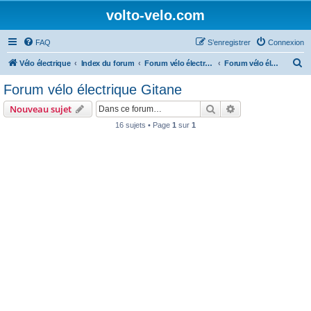
volto-velo.com
FAQ
S’enregistrer
Connexion
R
Vélo électrique
Index du forum
Forum vélo électrique Urbain
Forum vélo électrique Gitane
e
Forum vélo électrique Gitane
c
Rechercher
Recherche avanc
Nouveau sujet
h
16 sujets • Page
1
sur
1
e
r
c
h
e
r