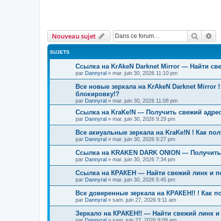
Recher
Re
Nouveau sujet
SUJETS
Ссылка на KrAkeN Darknet Mirror — Найти св
par
Dannyral
»
mar. juin 30, 2026 11:10 pm
Все новые зеркала на KrAkeN Darknet Mirror 
блокировку!?
par
Dannyral
»
mar. juin 30, 2026 11:08 pm
Ссылка на KraKe!N — Получить свежий адрес
par
Dannyral
»
mar. juin 30, 2026 9:29 pm
Все акиуальные зеркала на KraKe!N ! Как по
par
Dannyral
»
mar. juin 30, 2026 9:27 pm
Ссылка на KRAKEN DARK ONION — Получить 
par
Dannyral
»
mar. juin 30, 2026 7:34 pm
Ссылка на КРАКЕН — Найти свежий линк и п
par
Dannyral
»
mar. juin 30, 2026 5:45 pm
Все доверенные зеркала на КРАКЕН!! ! Как 
par
Dannyral
»
sam. juin 27, 2026 9:11 am
Зеркало на КРАКЕН!! — Найти свежий линк и
par
Dannyral
»
sam. juin 27, 2026 9:09 am