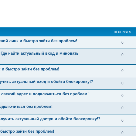
cher
cherche avancée
RÉPONSES
ежий линк и быстро зайти без проблем!
0
! Где найти актуальный вход и миновать
0
 и быстро зайти без проблем!
0
лучить актуальный вход и обойти блокировку!?
0
свежий адрес и подключиться без проблем!
0
одключиться без проблем!
0
получить актуальный доступ и обойти блокировку!?
0
 быстро зайти без проблем!
0