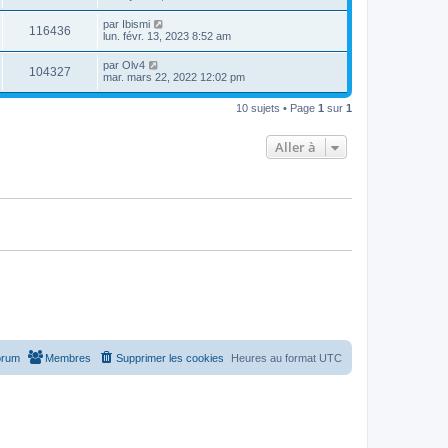
par
Ibismi
116436
lun. févr. 13, 2023 8:52 am
par
Olv4
104327
mar. mars 22, 2022 12:02 pm
10 sujets • Page
1
sur
1
Aller à
orum
Membres
Supprimer les cookies
Heures au format
UTC