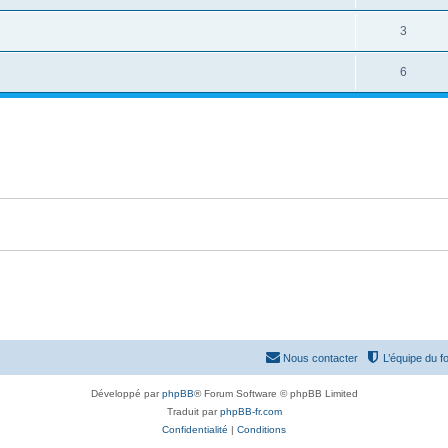
3
6
Nous contacter
L’équipe du f
Développé par
phpBB
® Forum Software © phpBB Limited
Traduit par
phpBB-fr.com
Confidentialité
|
Conditions