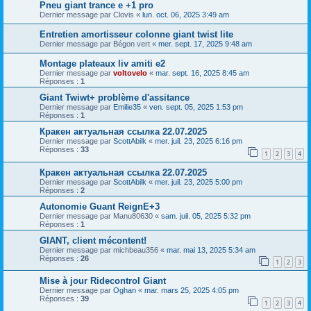
Pneu giant trance e +1 pro
Dernier message par
Clovis
«
lun. oct. 06, 2025 3:49 am
Entretien amortisseur colonne giant twist lite
Dernier message par
Bégon vert
«
mer. sept. 17, 2025 9:48 am
Montage plateaux liv amiti e2
Dernier message par
voltovelo
«
mar. sept. 16, 2025 8:45 am
Réponses :
1
Giant Twiwt+ problème d'assitance
Dernier message par
Emilie35
«
ven. sept. 05, 2025 1:53 pm
Réponses :
1
Кракен актуальная ссылка 22.07.2025
Dernier message par
ScottAbilk
«
mer. juil. 23, 2025 6:16 pm
Réponses :
33
1
2
3
4
Кракен актуальная ссылка 22.07.2025
Dernier message par
ScottAbilk
«
mer. juil. 23, 2025 5:00 pm
Réponses :
2
Autonomie Guant ReignE+3
Dernier message par
Manu80630
«
sam. juil. 05, 2025 5:32 pm
Réponses :
1
GIANT, client mécontent!
Dernier message par
michbeau356
«
mar. mai 13, 2025 5:34 am
Réponses :
26
1
2
3
Mise à jour Ridecontrol Giant
Dernier message par
Oghan
«
mar. mars 25, 2025 4:05 pm
Réponses :
39
1
2
3
4