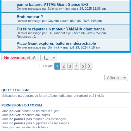
panne batterie VTTAE Giant Stence E+2
Dernier message par
Sylenaray
«
lun. mars 24, 2025 12:08 am
Bruit moteur ?
Dernier message par
Coyotte
«
sam. févr. 08, 2025 4:06 pm
Ou faire réparer un moteur YAMAHA giant trance
Dernier message par
FX Blanchot
«
jeu. févr. 06, 2025 6:52 pm
Réponses :
1
Vtcae Giant explorer, batterie indécrochable
Dernier message par
Domhck
«
mar. juil. 23, 2024 7:18 am
Nouveau sujet
1
2
3
4
5
Suivante
104 sujets
Aller à
QUI EST EN LIGNE
Utilisateurs parcourant ce forum : Aucun utilisateur enregistré et 2 invités
PERMISSIONS DU FORUM
Vous
pouvez
poster de nouveaux sujets
Vous
pouvez
répondre aux sujets
Vous
ne pouvez pas
modifier vos messages
Vous
ne pouvez pas
supprimer vos messages
Vous
pouvez
joindre des fichiers