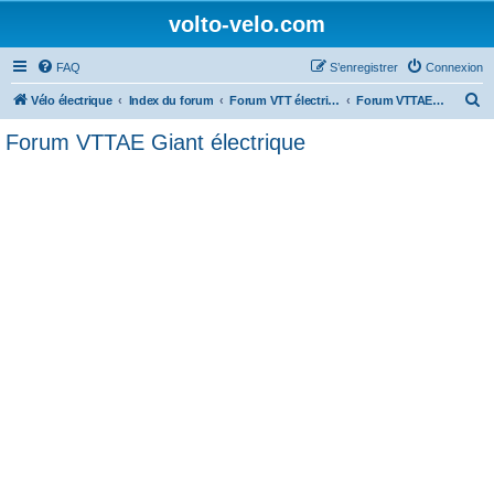
volto-velo.com
FAQ
S’enregistrer
Connexion
R
Vélo électrique
Index du forum
Forum VTT électrique par marques (Giant, Lapierre, Specialized...)
Forum VTTAE Giant électrique
e
Forum VTTAE Giant électrique
c
h
e
r
c
h
e
r