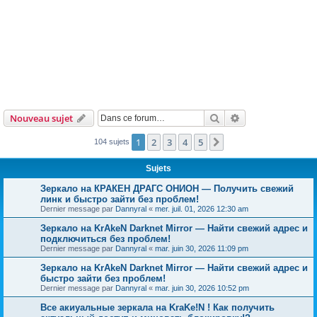
Rechercher
Recherche avanc
Nouveau sujet
1
2
3
4
5
Suivante
104 sujets
Sujets
Зеркало на КРАКЕН ДРАГС ОНИОН — Получить свежий
линк и быстро зайти без проблем!
Dernier message par
Dannyral
«
mer. juil. 01, 2026 12:30 am
Зеркало на KrAkeN Darknet Mirror — Найти свежий адрес и
подключиться без проблем!
Dernier message par
Dannyral
«
mar. juin 30, 2026 11:09 pm
Зеркало на KrAkeN Darknet Mirror — Найти свежий адрес и
быстро зайти без проблем!
Dernier message par
Dannyral
«
mar. juin 30, 2026 10:52 pm
Все акиуальные зеркала на KraKe!N ! Как получить