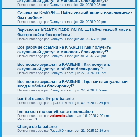
актуальный доступ и миновать блокировку!?
Dernier message par
Dannyral
«
mar. juin 30, 2026 9:28 pm
Ссылка на KraKe!N — Найти свежий линк и подключиться
без проблем!
Dernier message par
Dannyral
«
mar. juin 30, 2026 9:09 pm
Зеркало на KRAKEN DARK ONION — Найти свежий линк и
быстро зайти без проблем!
Dernier message par
Dannyral
«
mar. juin 30, 2026 7:16 pm
Все рабочие ссылки на КРАКЕН ! Как получить
актуальный доступ и миновать блокировку!?
Dernier message par
Dannyral
«
mar. juin 30, 2026 5:28 pm
Все новые зеркала на КРАКЕН!! ! Как получить
актуальный доступ и обойти блокировку!?
Dernier message par
Dannyral
«
sam. juin 27, 2026 9:11 am
Все новые зеркала на КРАКЕН!! ! Где найти актуальный
вход и обойти блокировку!?
Dernier message par
Dannyral
«
sam. juin 27, 2026 8:52 am
barrilet stance E+ pro batterie
Dernier message par
squaleton
«
mar. juin 02, 2026 12:36 pm
Immersion moteur vtt suite innondation
Dernier message par
voltovelo
«
lun. mars 16, 2026 2:00 pm
Réponses :
1
Charge de la batterie
Dernier message par
Pascal69
«
mar. oct. 21, 2025 10:19 am