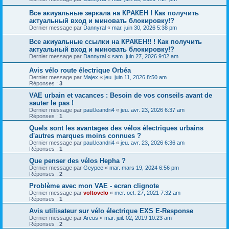
Все акиуальные зеркала на КРАКЕН ! Как получить
актуальный вход и миновать блокировку!?
Dernier message par
Dannyral
«
mar. juin 30, 2026 5:38 pm
Все акиуальные ссылки на КРАКЕН!! ! Как получить
актуальный вход и миновать блокировку!?
Dernier message par
Dannyral
«
sam. juin 27, 2026 9:02 am
Avis vélo route électrique Orbéa
Dernier message par
Majex
«
jeu. juin 11, 2026 8:50 am
Réponses :
3
VAE urbain et vacances : Besoin de vos conseils avant de
sauter le pas !
Dernier message par
paul.leandri4
«
jeu. avr. 23, 2026 6:37 am
Réponses :
1
Quels sont les avantages des vélos électriques urbains
d'autres marques moins connues ?
Dernier message par
paul.leandri4
«
jeu. avr. 23, 2026 6:36 am
Réponses :
1
Que penser des vélos Hepha ?
Dernier message par
Geypee
«
mar. mars 19, 2024 6:56 pm
Réponses :
2
Problème avec mon VAE - ecran clignote
Dernier message par
voltovelo
«
mer. oct. 27, 2021 7:32 am
Réponses :
1
Avis utilisateur sur vélo électrique EXS E-Response
Dernier message par
Arcus
«
mar. juil. 02, 2019 10:23 am
Réponses :
2