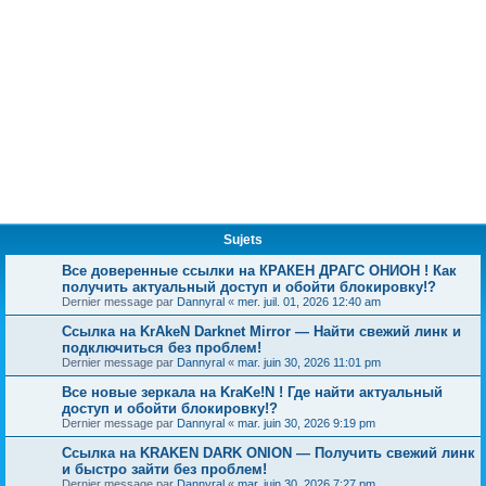
Sujets
Все доверенные ссылки на КРАКЕН ДРАГС ОНИОН ! Как
получить актуальный доступ и обойти блокировку!?
Dernier message par
Dannyral
«
mer. juil. 01, 2026 12:40 am
Ссылка на KrAkeN Darknet Mirror — Найти свежий линк и
подключиться без проблем!
Dernier message par
Dannyral
«
mar. juin 30, 2026 11:01 pm
Все новые зеркала на KraKe!N ! Где найти актуальный
доступ и обойти блокировку!?
Dernier message par
Dannyral
«
mar. juin 30, 2026 9:19 pm
Ссылка на KRAKEN DARK ONION — Получить свежий линк
и быстро зайти без проблем!
Dernier message par
Dannyral
«
mar. juin 30, 2026 7:27 pm