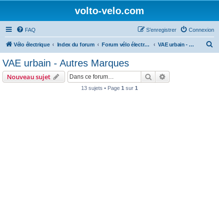
volto-velo.com
FAQ
S’enregistrer
Connexion
R
Vélo électrique
Index du forum
Forum vélo électrique Urbain
VAE urbain - Autres Marques
e
VAE urbain - Autres Marques
c
Rechercher
Recherche avanc
Nouveau sujet
h
13 sujets • Page
1
sur
1
e
r
c
h
e
r