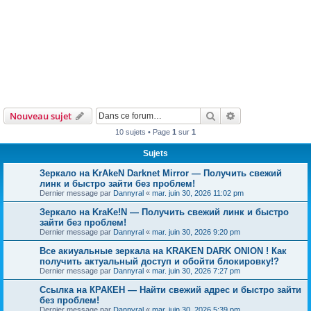
Rechercher
Recherche avanc
Nouveau sujet
10 sujets • Page
1
sur
1
Sujets
Зеркало на KrAkeN Darknet Mirror — Получить свежий
линк и быстро зайти без проблем!
Dernier message par
Dannyral
«
mar. juin 30, 2026 11:02 pm
Зеркало на KraKe!N — Получить свежий линк и быстро
зайти без проблем!
Dernier message par
Dannyral
«
mar. juin 30, 2026 9:20 pm
Все акиуальные зеркала на KRAKEN DARK ONION ! Как
получить актуальный доступ и обойти блокировку!?
Dernier message par
Dannyral
«
mar. juin 30, 2026 7:27 pm
Ссылка на КРАКЕН — Найти свежий адрес и быстро зайти
без проблем!
Dernier message par
Dannyral
«
mar. juin 30, 2026 5:39 pm