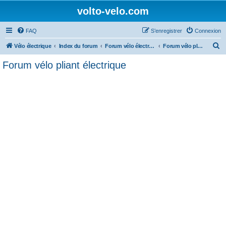
volto-velo.com
FAQ
S’enregistrer
Connexion
R
Vélo électrique
Index du forum
Forum vélo électrique Urbain
Forum vélo pliant électrique
e
Forum vélo pliant électrique
c
h
e
r
c
h
e
r