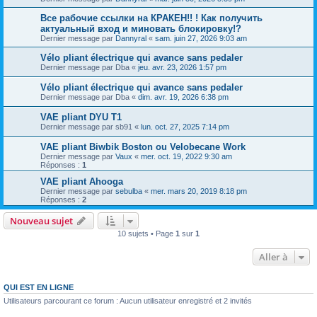
Все рабочие ссылки на КРАКЕН!! ! Как получить
актуальный вход и миновать блокировку!?
Dernier message par
Dannyral
«
sam. juin 27, 2026 9:03 am
Vélo pliant électrique qui avance sans pedaler
Dernier message par
Dba
«
jeu. avr. 23, 2026 1:57 pm
Vélo pliant électrique qui avance sans pedaler
Dernier message par
Dba
«
dim. avr. 19, 2026 6:38 pm
VAE pliant DYU T1
Dernier message par
sb91
«
lun. oct. 27, 2025 7:14 pm
VAE pliant Biwbik Boston ou Velobecane Work
Dernier message par
Vaux
«
mer. oct. 19, 2022 9:30 am
Réponses :
1
VAE pliant Ahooga
Dernier message par
sebulba
«
mer. mars 20, 2019 8:18 pm
Réponses :
2
Nouveau sujet
10 sujets • Page
1
sur
1
Aller à
QUI EST EN LIGNE
Utilisateurs parcourant ce forum : Aucun utilisateur enregistré et 2 invités