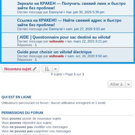
Зеркало на КРАКЕН — Получить свежий линк и быстро
зайти без проблем!
Dernier message par
Dannyral
«
mar. juin 30, 2026 5:39 pm
Ссылка на КРАКЕН!! — Найти свежий адрес и быстро
зайти без проблем!
Dernier message par
Dannyral
«
sam. juin 27, 2026 9:03 am
[ AIDE ] Questionnaire pour sac destiné au vélotaf
Dernier message par
voltovelo
«
lun. mars 22, 2021 6:21 pm
Réponses :
1
Guide pour choisir un vélotaf électrique
Dernier message par
voltovelo
«
sam. oct. 24, 2020 9:50 am
Réponses :
1
Nouveau sujet
8 sujets • Page
1
sur
1
Aller à
QUI EST EN LIGNE
Utilisateurs parcourant ce forum : Aucun utilisateur enregistré et 1 invité
PERMISSIONS DU FORUM
Vous
pouvez
poster de nouveaux sujets
Vous
pouvez
répondre aux sujets
Vous
ne pouvez pas
modifier vos messages
Vous
ne pouvez pas
supprimer vos messages