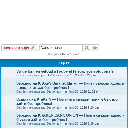
Rechercher
Recherche avanc
Nouveau sujet
8 sujets • Page
1
sur
1
Sujets
Vu de loin en velotaf a l'aube et le soir, vos solutions ?
Dernier message par
Nix12
«
mer. juil. 15, 2026 12:21 pm
Зеркало на KrAkeN Darknet Mirror — Найти свежий адрес и
подключиться без проблем!
Dernier message par
Dannyral
«
mar. juin 30, 2026 11:02 pm
Ссылка на KraKe!N — Получить свежий линк и быстро
зайти без проблем!
Dernier message par
Dannyral
«
mar. juin 30, 2026 9:20 pm
Зеркало на KRAKEN DARK ONION — Найти свежий адрес и
быстро зайти без проблем!
Dernier message par
Dannyral
«
mar. juin 30, 2026 7:28 pm