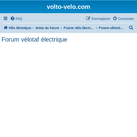
volto-velo.com
FAQ
S’enregistrer
Connexion
R
Vélo électrique
Index du forum
Forum vélo électrique Urbain
Forum vélotaf électrique
e
Forum vélotaf électrique
c
h
e
r
c
h
e
r