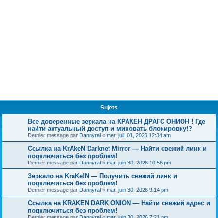
Sujets
Все доверенные зеркала на КРАКЕН ДРАГС ОНИОН ! Где
найти актуальный доступ и миновать блокировку!?
Dernier message par
Dannyral
«
mer. juil. 01, 2026 12:34 am
Ссылка на KrAkeN Darknet Mirror — Найти свежий линк и
подключиться без проблем!
Dernier message par
Dannyral
«
mar. juin 30, 2026 10:56 pm
Зеркало на KraKe!N — Получить свежий линк и
подключиться без проблем!
Dernier message par
Dannyral
«
mar. juin 30, 2026 9:14 pm
Ссылка на KRAKEN DARK ONION — Найти свежий адрес и
подключиться без проблем!
Dernier message par
Dannyral
«
mar. juin 30, 2026 7:21 pm