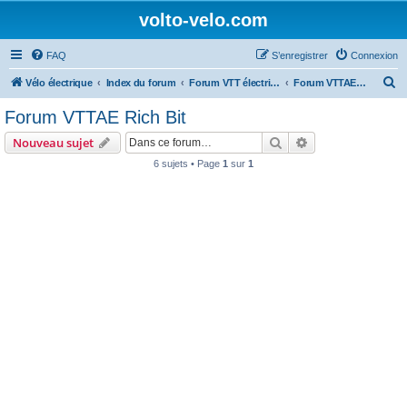
volto-velo.com
FAQ
S’enregistrer
Connexion
R
Vélo électrique
Index du forum
Forum VTT électrique par marques (Giant, Lapierre, Specialized...)
Forum VTTAE Rich Bit
e
Forum VTTAE Rich Bit
c
Rechercher
Recherche avanc
Nouveau sujet
h
6 sujets • Page
1
sur
1
e
r
c
h
e
r