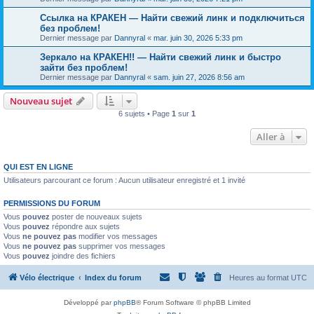
Ссылка на КРАКЕН — Найти свежий линк и подключиться
без проблем!
Dernier message par
Dannyral
«
mar. juin 30, 2026 5:33 pm
Зеркало на КРАКЕН!! — Найти свежий линк и быстро
зайти без проблем!
Dernier message par
Dannyral
«
sam. juin 27, 2026 8:56 am
Nouveau sujet
6 sujets • Page
1
sur
1
Aller à
QUI EST EN LIGNE
Utilisateurs parcourant ce forum : Aucun utilisateur enregistré et 1 invité
PERMISSIONS DU FORUM
Vous
pouvez
poster de nouveaux sujets
Vous
pouvez
répondre aux sujets
Vous
ne pouvez pas
modifier vos messages
Vous
ne pouvez pas
supprimer vos messages
Vous
pouvez
joindre des fichiers
Vélo électrique
Index du forum
Heures au format
UTC
Développé par
phpBB
® Forum Software © phpBB Limited