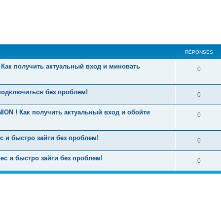
cher
cherche avancée
RÉPONSES
 ! Как получить актуальный вход и миновать
0
подключиться без проблем!
0
ON ! Как получить актуальный вход и обойти
0
 и быстро зайти без проблем!
0
ес и быстро зайти без проблем!
0