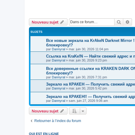
Recher
Re
Nouveau sujet
SUJETS
Все новые зеркала на KrAkeN Darknet Mirror
блокировку!?
par
Dannyral
»
mar. juin 30, 2026 11:04 pm
Ссылка на KraKe!N — Найти свежий адрес и 
par
Dannyral
»
mar. juin 30, 2026 9:23 pm
Все доверенные ссылки на KRAKEN DARK ONI
блокировку!?
par
Dannyral
»
mar. juin 30, 2026 7:31 pm
Зеркало на КРАКЕН — Получить свежий адрес
par
Dannyral
»
mar. juin 30, 2026 5:42 pm
Зеркало на КРАКЕН!! — Получить свежий адр
par
Dannyral
»
sam. juin 27, 2026 9:06 am
Nouveau sujet
Retourner à l’index du forum
QUI EST EN LIGNE