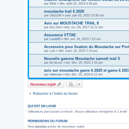
par
Eliott
»
dim. août 20, 2023 4:35 pm
moustache trail 6 2020
par
Ufo2106
»
sam. juin 03, 2023 10:36 am
Avis sur MOUSTACHE TRAIL 8
par
eric.rhul
»
mer. oct. 04, 2017 11:21 am
Assurance VTTAE
par
Lucio83
»
dim. avr. 16, 2023 7:22 am
Accessoire pour fixation du Moustache sur Por
par
Lulu
»
dim. mars 26, 2023 7:14 pm
Nouvelle gamme Moustache samedi trail 5
par
de lacour
»
lun. févr. 28, 2022 1:52 pm
avis sur moustache game 6 2020 et game 6 202
par
robocop
»
mer. déc. 16, 2020 6:12 am
Nouveau sujet
Retourner à l’index du forum
QUI EST EN LIGNE
Utilisateurs parcourant ce forum : Aucun utilisateur enregistré et 1 invité
PERMISSIONS DU FORUM
Vous
pouvez
poster de nouveaux sujets