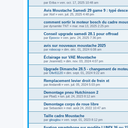
par
Eriba
»
ven. oct. 17, 2025 10:48 am
Avis Moustache Samedi 29 game 9 : typé desce
par
Xtof
»
ven. juil. 25, 2025 4:48 pm
comment sortir le moteur bosch du cadre mou
par
dynamite TNT
»
mar. mai 13, 2025 2:25 pm
Conseil upgrade samedi 28.1 pour offroad
par
Epoxsv
»
ven. janv. 24, 2025 7:36 pm
avis sur nouveaux moustache 2025
par
robocop
»
dim. déc. 01, 2024 6:08 am
Éclairage sur VAE Moustache
par
Jeanmid1
»
dim. nov. 03, 2024 4:07 pm
Upgrade Dimanche 28.5 - changement de mote
par
Oliv81120
»
dim. sept. 01, 2024 9:22 am
Remplacement levier droit de frein xt
par
Andarelli
»
ven. juil. 05, 2024 5:03 pm
Demontage pneu Hutchinson 2
par
Pbal1
»
lun. juil. 24, 2023 8:12 am
Demontage corps de roue libre
par
Sebastien
»
mer. août 24, 2022 10:47 am
Taille cadre Moustache
par
glouglou
»
ven. sept. 01, 2023 8:12 pm
fixation smartphone sur modèle LUNDI 26 ou 2