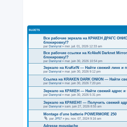
SUJETS
Все рабочие зеркала на КРАКЕН ДРАГС ОНИОН
блокировку!?
par
Dannyral
»
mer. juil. 01, 2026 12:33 am
Все рабочие ссылки на KrAkeN Darknet Mirro
блокировку!?
par
Dannyral
»
mar. juin 30, 2026 10:54 pm
Зеркало на KraKe!N — Найти свежий линк и 
par
Dannyral
»
mar. juin 30, 2026 9:12 pm
Ссылка на KRAKEN DARK ONION — Найти све
par
Dannyral
»
mar. juin 30, 2026 7:20 pm
Зеркало на КРАКЕН — Найти свежий адрес и 
par
Dannyral
»
mar. juin 30, 2026 5:31 pm
Зеркало на КРАКЕН!! — Получить свежий адр
par
Dannyral
»
sam. juin 27, 2026 8:55 am
Montage d'une batterie POWERMORE 250
par
JP57
»
jeu. nov. 07, 2024 9:16 am
Adresse moustache