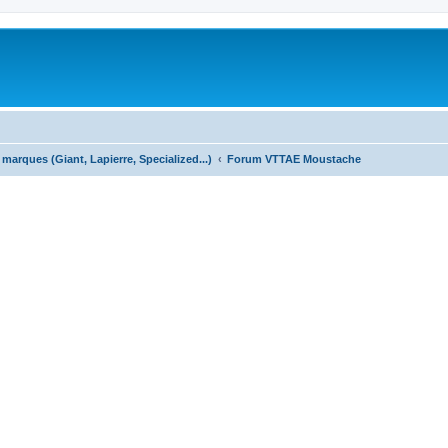
marques (Giant, Lapierre, Specialized...)
Forum VTTAE Moustache
cher
cherche avancée