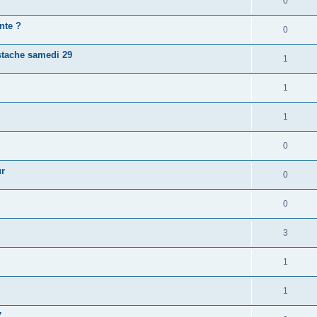
0
nte ?
0
stache samedi 29
1
1
1
0
ur
0
0
3
1
1
7