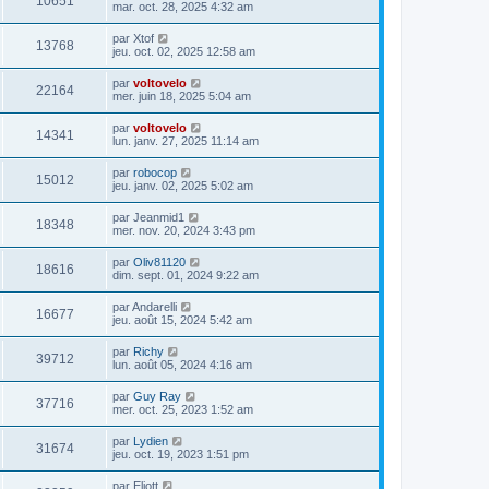
10651
mar. oct. 28, 2025 4:32 am
par
Xtof
13768
jeu. oct. 02, 2025 12:58 am
par
voltovelo
22164
mer. juin 18, 2025 5:04 am
par
voltovelo
14341
lun. janv. 27, 2025 11:14 am
par
robocop
15012
jeu. janv. 02, 2025 5:02 am
par
Jeanmid1
18348
mer. nov. 20, 2024 3:43 pm
par
Oliv81120
18616
dim. sept. 01, 2024 9:22 am
par
Andarelli
16677
jeu. août 15, 2024 5:42 am
par
Richy
39712
lun. août 05, 2024 4:16 am
par
Guy Ray
37716
mer. oct. 25, 2023 1:52 am
par
Lydien
31674
jeu. oct. 19, 2023 1:51 pm
par
Eliott