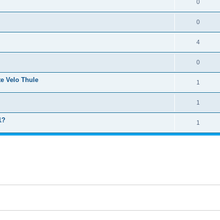
0
0
4
0
te Velo Thule
1
1
1?
1