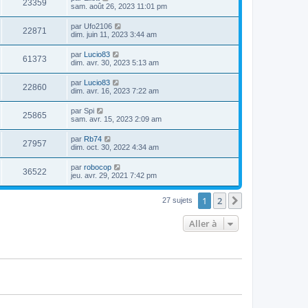
23359
sam. août 26, 2023 11:01 pm
par
Ufo2106
22871
dim. juin 11, 2023 3:44 am
par
Lucio83
61373
dim. avr. 30, 2023 5:13 am
par
Lucio83
22860
dim. avr. 16, 2023 7:22 am
par
Spi
25865
sam. avr. 15, 2023 2:09 am
par
Rb74
27957
dim. oct. 30, 2022 4:34 am
par
robocop
36522
jeu. avr. 29, 2021 7:42 pm
1
2
Suivante
27 sujets
Aller à