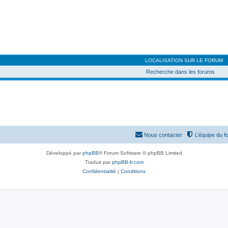
LOCALISATION SUR LE FORUM
Recherche dans les forums
Nous contacter
L’équipe du f
Développé par
phpBB
® Forum Software © phpBB Limited
Traduit par
phpBB-fr.com
Confidentialité
|
Conditions