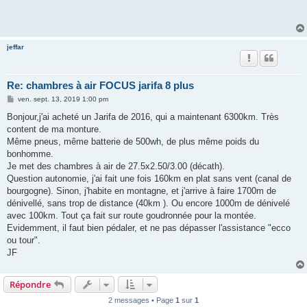
jeffar
Re: chambres à air FOCUS jarifa 8 plus
M
ven. sept. 13, 2019 1:00 pm
e
s
Bonjour,j'ai acheté un Jarifa de 2016, qui a maintenant 6300km. Très
s
content de ma monture.
a
g
Même pneus, même batterie de 500wh, de plus même poids du
e
bonhomme.
Je met des chambres à air de 27.5x2.50/3.00 (décath).
Question autonomie, j'ai fait une fois 160km en plat sans vent (canal de
bourgogne). Sinon, j'habite en montagne, et j'arrive à faire 1700m de
dénivellé, sans trop de distance (40km ). Ou encore 1000m de dénivelé
avec 100km. Tout ça fait sur route goudronnée pour la montée.
Evidemment, il faut bien pédaler, et ne pas dépasser l'assistance "ecco
ou tour".
JF
Répondre
2 messages • Page
1
sur
1