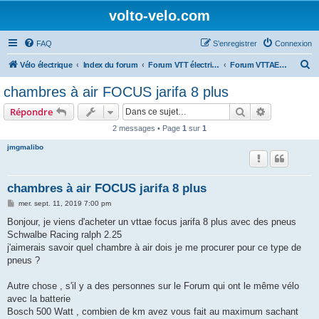
volto-velo.com
FAQ
S’enregistrer
Connexion
R
Vélo électrique
Index du forum
Forum VTT électrique par marques (Giant, Lapierre, Specialized...)
Forum VTTAE Focus
e
chambres à air FOCUS jarifa 8 plus
c
Rechercher
Recherche 
Répondre
h
2 messages • Page
1
sur
1
e
jmgmalibo
r
c
h
chambres à air FOCUS jarifa 8 plus
e
M
mer. sept. 11, 2019 7:00 pm
e
r
s
Bonjour, je viens d'acheter un vttae focus jarifa 8 plus avec des pneus
s
Schwalbe Racing ralph 2.25
a
g
j'aimerais savoir quel chambre à air dois je me procurer pour ce type de
e
pneus ?
Autre chose , s'il y a des personnes sur le Forum qui ont le même vélo
avec la batterie
Bosch 500 Watt , combien de km avez vous fait au maximum sachant