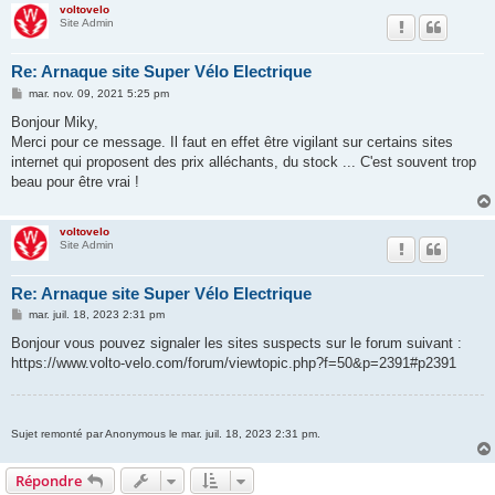
voltovelo
Site Admin
Re: Arnaque site Super Vélo Electrique
M
mar. nov. 09, 2021 5:25 pm
e
s
Bonjour Miky,
s
Merci pour ce message. Il faut en effet être vigilant sur certains sites
a
g
internet qui proposent des prix alléchants, du stock ... C'est souvent trop
e
beau pour être vrai !
voltovelo
Site Admin
Re: Arnaque site Super Vélo Electrique
M
mar. juil. 18, 2023 2:31 pm
e
s
Bonjour vous pouvez signaler les sites suspects sur le forum suivant :
s
https://www.volto-velo.com/forum/viewtopic.php?f=50&p=2391#p2391
a
g
e
Sujet remonté par Anonymous le mar. juil. 18, 2023 2:31 pm.
Répondre