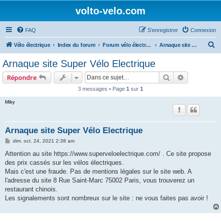
volto-velo.com
FAQ
S’enregistrer
Connexion
R
Vélo électrique
Index du forum
Forum vélo électrique Urbain
Arnaque site vélo électrique
e
Arnaque site Super Vélo Electrique
c
Rechercher
Recherche 
Répondre
h
3 messages • Page
1
sur
1
e
Miky
r
c
h
Arnaque site Super Vélo Electrique
e
M
dim. oct. 24, 2021 2:38 am
e
r
s
Attention au site https://www.superveloelectrique.com/ . Ce site propose
s
des prix cassés sur les vélos électriques.
a
g
Mais c'est une fraude. Pas de mentions légales sur le site web. A
e
l'adresse du site 8 Rue Saint-Marc 75002 Paris, vous trouverez un
restaurant chinois.
Les signalements sont nombreux sur le site : ne vous faites pas avoir !