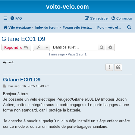
volto-velo.com
FAQ
S’enregistrer
Connexion
R
Vélo électrique
Index du forum
Forum vélo électrique Urbain
Forum vélo électrique Gitane
e
Gitane EC01 D9
c
Rechercher
Recherche 
Répondre
h
1 message • Page
1
sur
1
e
Aymerik
r
c
h
Gitane EC01 D9
e
M
mar. sept. 16, 2025 10:49 am
e
r
s
Bonjour à tous,
s
Je possède un vélo électrique Peugeot/Gitane eC01 D9 (moteur Bosch
a
g
Active, batterie intégrée sous le porte‑bagages). Le porte‑bagages a une
e
forme non standard, car il protège la batterie.
Je cherche à savoir si quelqu’un ici a déjà installé un siège enfant arrière
sur ce modèle, ou sur un modèle de porte-bagages similaire.