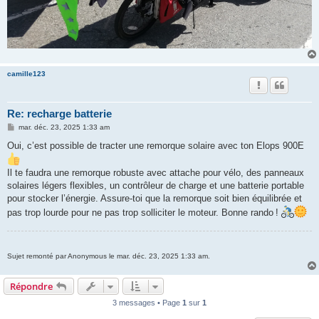
camille123
Re: recharge batterie
M
mar. déc. 23, 2025 1:33 am
e
s
Oui, c’est possible de tracter une remorque solaire avec ton Elops 900E
s
a
g
Il te faudra une remorque robuste avec attache pour vélo, des panneaux
e
solaires légers flexibles, un contrôleur de charge et une batterie portable
pour stocker l’énergie. Assure‑toi que la remorque soit bien équilibrée et
pas trop lourde pour ne pas trop solliciter le moteur. Bonne rando !
Sujet remonté par Anonymous le mar. déc. 23, 2025 1:33 am.
Répondre
3 messages • Page
1
sur
1