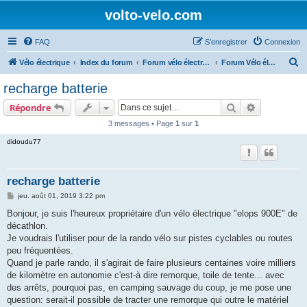
volto-velo.com
FAQ
S’enregistrer
Connexion
R
Vélo électrique
Index du forum
Forum vélo électrique Urbain
Forum Vélo électrique Décathlon
e
recharge batterie
c
Rechercher
Recherche 
Répondre
h
3 messages • Page
1
sur
1
e
didoudu77
r
c
h
recharge batterie
e
M
jeu. août 01, 2019 3:22 pm
e
r
s
Bonjour, je suis l'heureux propriétaire d'un vélo électrique "elops 900E" de
s
décathlon.
a
g
Je voudrais l'utiliser pour de la rando vélo sur pistes cyclables ou routes
e
peu fréquentées.
Quand je parle rando, il s'agirait de faire plusieurs centaines voire milliers
de kilomètre en autonomie c'est-à dire remorque, toile de tente... avec
des arrêts, pourquoi pas, en camping sauvage du coup, je me pose une
question: serait-il possible de tracter une remorque qui outre le matériel