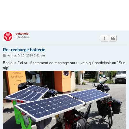
voltovelo
Site Admin
Re: recharge batterie
M
ven. août 16, 2019 2:11 am
e
s
Bonjour. J'ai vu récemment ce montage sur u. velo qui participait au "Sun
s
trip".
a
g
e