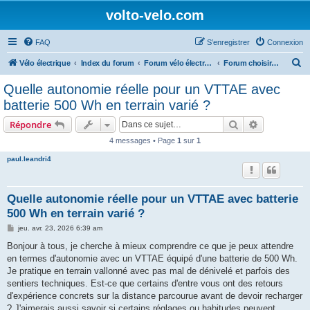
volto-velo.com
FAQ
S’enregistrer
Connexion
R
Vélo électrique
Index du forum
Forum vélo électrique Urbain
Forum choisir son vélo électrique
e
Quelle autonomie réelle pour un VTTAE avec
c
batterie 500 Wh en terrain varié ?
h
Rechercher
Recherche 
Répondre
e
4 messages • Page
1
sur
1
r
paul.leandri4
c
h
e
Quelle autonomie réelle pour un VTTAE avec batterie
500 Wh en terrain varié ?
r
M
jeu. avr. 23, 2026 6:39 am
e
s
Bonjour à tous, je cherche à mieux comprendre ce que je peux attendre
s
en termes d'autonomie avec un VTTAE équipé d'une batterie de 500 Wh.
a
g
Je pratique en terrain vallonné avec pas mal de dénivelé et parfois des
e
sentiers techniques. Est-ce que certains d'entre vous ont des retours
d'expérience concrets sur la distance parcourue avant de devoir recharger
? J'aimerais aussi savoir si certains réglages ou habitudes peuvent