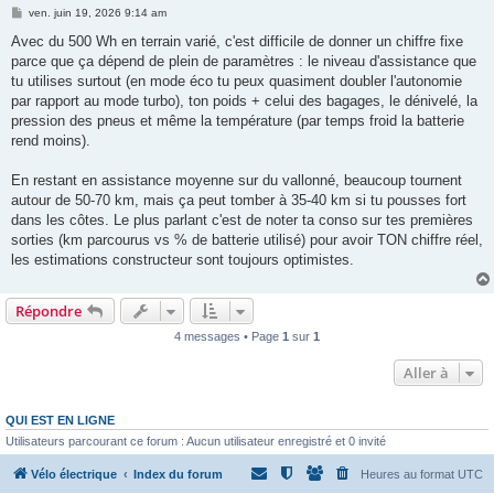
M
ven. juin 19, 2026 9:14 am
e
s
Avec du 500 Wh en terrain varié, c'est difficile de donner un chiffre fixe
s
parce que ça dépend de plein de paramètres : le niveau d'assistance que
a
g
tu utilises surtout (en mode éco tu peux quasiment doubler l'autonomie
e
par rapport au mode turbo), ton poids + celui des bagages, le dénivelé, la
pression des pneus et même la température (par temps froid la batterie
rend moins).
En restant en assistance moyenne sur du vallonné, beaucoup tournent
autour de 50-70 km, mais ça peut tomber à 35-40 km si tu pousses fort
dans les côtes. Le plus parlant c'est de noter ta conso sur tes premières
sorties (km parcourus vs % de batterie utilisé) pour avoir TON chiffre réel,
les estimations constructeur sont toujours optimistes.
Répondre
4 messages • Page
1
sur
1
Aller à
QUI EST EN LIGNE
Utilisateurs parcourant ce forum : Aucun utilisateur enregistré et 0 invité
Vélo électrique
Index du forum
Heures au format
UTC