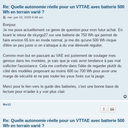
Re: Quelle autonomie réelle pour un VTTAE avec batterie 500
Wh en terrain varié ?
M
mer. juin 10, 2026 9:48 am
e
s
Bonjour.
s
Je me pose actuellement ce genre de question pour mon futur achat. En
a
g
lisant le retour de skyrgo27 sur une batterie de 750 Wh qui permet de
e
faire environ 65 km en mode normal, je me dis qu'une 500 Wh risque
d'être un peu juste si on s'attaque à du vrai dénivelé régulier.
Comme mon but en passant au VAE est justement de soulager mes
genoux dans les montées, je sais que je vais avoir tendance à pas mal
solliciter l'assistance. Cela me conforte dans l'idée de regarder plutôt du
côté des modèles proposant au moins 600 ou 700 Wh pour avoir une
marge de sécurité et ne pas rouler les yeux fixés sur la jauge.
Merci pour le lien vers le guide des batteries, c'est une bonne base de
lecture pour m'aider à y voir plus clair.
Nix12
Re: Quelle autonomie réelle pour un VTTAE avec batterie 500
Wh en terrain varié ?