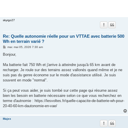
skyrgo27
Re: Quelle autonomie réelle pour un VTTAE avec batterie 500
Wh en terrain varié ?
M
mar. mai 05, 2026 7:30 am
e
s
Bonjour,
s
a
g
Ma batterie fait 750 Wh et j'arrive à atteindre jusqu'à 65 km avant de
e
recharger. Je roule sur des terrains assez vallonés quand même et je ne
suis pas du genre économe sur le mode d'assistance utilisé. Je suis
souvent en mode "normal".
Si ça peut vous aider, je suis tombé sur cette page qui résume assez
bien les besoin en batterie nécessaire selon ce que vous recherchez en
terme d'autnomie : https://lesvoltes.fr/quelle-capacite-de-batterie-wh-pour-
20-40-60-km-dautonomie-en-vae/
Majex