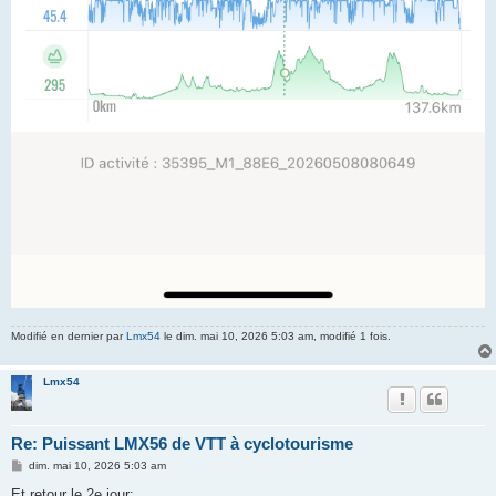
Modifié en dernier par
Lmx54
le dim. mai 10, 2026 5:03 am, modifié 1 fois.
Lmx54
Re: Puissant LMX56 de VTT à cyclotourisme
M
dim. mai 10, 2026 5:03 am
e
s
Et retour le 2e jour: