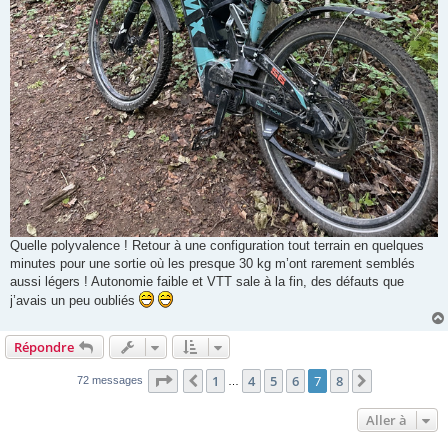
Quelle polyvalence ! Retour à une configuration tout terrain en quelques
minutes pour une sortie où les presque 30 kg m’ont rarement semblés
aussi légers ! Autonomie faible et VTT sale à la fin, des défauts que
j’avais un peu oubliés
Répondre
Page
7
sur
8
1
4
5
6
7
8
Précédente
Suivante
72 messages
…
Aller à