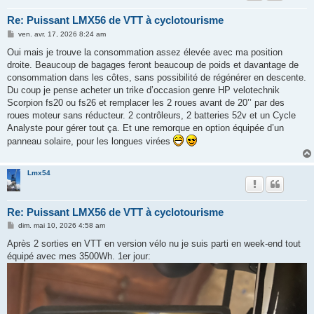
Re: Puissant LMX56 de VTT à cyclotourisme
M
ven. avr. 17, 2026 8:24 am
e
s
Oui mais je trouve la consommation assez élevée avec ma position
s
droite. Beaucoup de bagages feront beaucoup de poids et davantage de
a
g
consommation dans les côtes, sans possibilité de régénérer en descente.
e
Du coup je pense acheter un trike d’occasion genre HP velotechnik
Scorpion fs20 ou fs26 et remplacer les 2 roues avant de 20’’ par des
roues moteur sans réducteur. 2 contrôleurs, 2 batteries 52v et un Cycle
Analyste pour gérer tout ça. Et une remorque en option équipée d’un
panneau solaire, pour les longues virées
Lmx54
Re: Puissant LMX56 de VTT à cyclotourisme
M
dim. mai 10, 2026 4:58 am
e
s
Après 2 sorties en VTT en version vélo nu je suis parti en week-end tout
s
équipé avec mes 3500Wh. 1er jour:
a
g
e