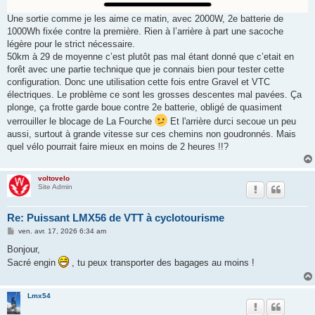
Une sortie comme je les aime ce matin, avec 2000W, 2e batterie de
1000Wh fixée contre la première. Rien à l’arrière à part une sacoche
légère pour le strict nécessaire.
50km à 29 de moyenne c’est plutôt pas mal étant donné que c’etait en
forêt avec une partie technique que je connais bien pour tester cette
configuration. Donc une utilisation cette fois entre Gravel et VTC
électriques. Le problème ce sont les grosses descentes mal pavées. Ça
plonge, ça frotte garde boue contre 2e batterie, obligé de quasiment
verrouiller le blocage de La Fourche
Et l'arrière durci secoue un peu
aussi, surtout à grande vitesse sur ces chemins non goudronnés. Mais
quel vélo pourrait faire mieux en moins de 2 heures !!?
voltovelo
Site Admin
Re: Puissant LMX56 de VTT à cyclotourisme
M
ven. avr. 17, 2026 6:34 am
e
s
Bonjour,
s
Sacré engin
, tu peux transporter des bagages au moins !
a
g
e
Lmx54