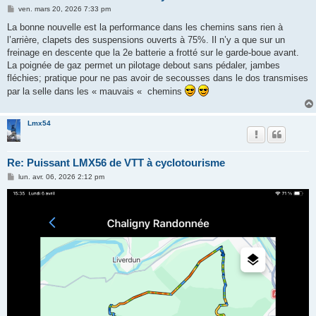
M
ven. mars 20, 2026 7:33 pm
e
s
La bonne nouvelle est la performance dans les chemins sans rien à
s
l’arrière, clapets des suspensions ouverts à 75%. Il n’y a que sur un
a
g
freinage en descente que la 2e batterie a frotté sur le garde-boue avant.
e
La poignée de gaz permet un pilotage debout sans pédaler, jambes
fléchies; pratique pour ne pas avoir de secousses dans le dos transmises
par la selle dans les « mauvais « chemins
Lmx54
Re: Puissant LMX56 de VTT à cyclotourisme
M
lun. avr. 06, 2026 2:12 pm
e
s
s
a
g
e