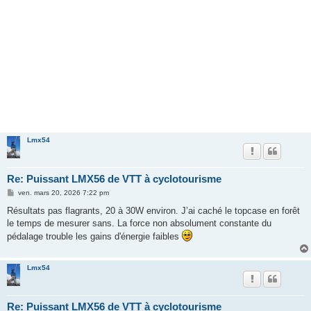
Lmx54
Re: Puissant LMX56 de VTT à cyclotourisme
M
ven. mars 20, 2026 7:22 pm
e
s
Résultats pas flagrants, 20 à 30W environ. J’ai caché le topcase en forêt
s
le temps de mesurer sans. La force non absolument constante du
a
g
pédalage trouble les gains d'énergie faibles
e
Lmx54
Re: Puissant LMX56 de VTT à cyclotourisme