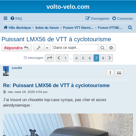
volto-velo.com
FAQ
S’enregistrer
Connexion
R
Vélo électrique
Index du forum
Forum VTT électrique par marques (Giant, Lapierre, Specialized...)
Forum VTTAE Autres Marques
e
Puissant LMX56 de VTT à cyclotourisme
c
Rechercher
Recherche 
Répondre
h
e
Page
7
sur
8
1
4
5
6
7
8
Précédente
Suivante
72 messages
…
r
Lmx54
c
h
Re: Puissant LMX56 de VTT à cyclotourisme
e
M
mer. mars 18, 2026 4:04 pm
r
e
s
J’ai trouvé un chouette top-case sympa, pas cher et assez
s
aérodynamique :
a
g
e