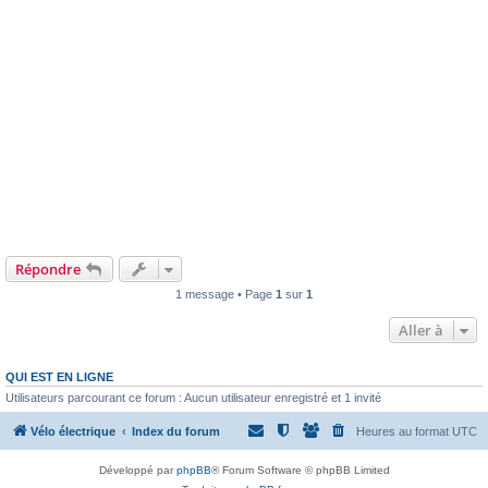
Répondre
1 message • Page
1
sur
1
Aller à
QUI EST EN LIGNE
Utilisateurs parcourant ce forum : Aucun utilisateur enregistré et 1 invité
Vélo électrique
Index du forum
Heures au format
UTC
Développé par
phpBB
® Forum Software © phpBB Limited