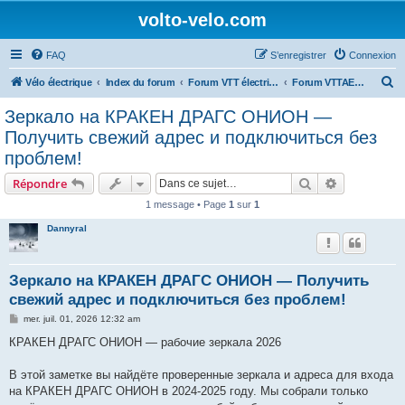
volto-velo.com
FAQ
S’enregistrer
Connexion
R
Vélo électrique
Index du forum
Forum VTT électrique par marques (Giant, Lapierre, Specialized...)
Forum VTTAE Haibike
e
Зеркало на КРАКЕН ДРАГС ОНИОН —
c
Получить свежий адрес и подключиться без
h
проблем!
e
Rechercher
Recherche 
Répondre
r
1 message • Page
1
sur
1
c
Dannyral
h
e
r
Зеркало на КРАКЕН ДРАГС ОНИОН — Получить
свежий адрес и подключиться без проблем!
M
mer. juil. 01, 2026 12:32 am
e
s
КРАКЕН ДРАГС ОНИОН — рабочие зеркала 2026
s
a
g
В этой заметке вы найдёте проверенные зеркала и адреса для входа
e
на КРАКЕН ДРАГС ОНИОН в 2024-2025 году. Мы собрали только