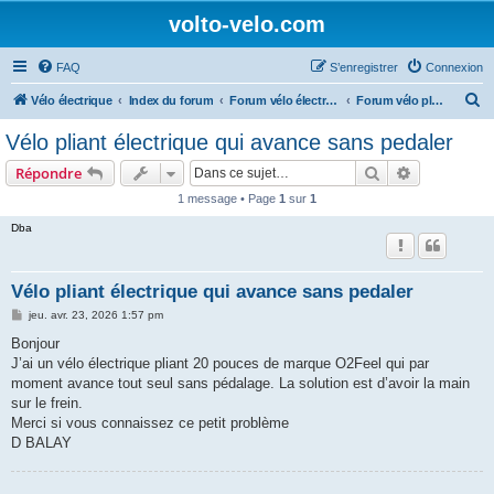
volto-velo.com
FAQ
S’enregistrer
Connexion
R
Vélo électrique
Index du forum
Forum vélo électrique Urbain
Forum vélo pliant électrique
e
Vélo pliant électrique qui avance sans pedaler
c
Rechercher
Recherche 
Répondre
h
1 message • Page
1
sur
1
e
Dba
r
c
h
Vélo pliant électrique qui avance sans pedaler
e
M
jeu. avr. 23, 2026 1:57 pm
e
r
s
Bonjour
s
J’ai un vélo électrique pliant 20 pouces de marque O2Feel qui par
a
g
moment avance tout seul sans pédalage. La solution est d’avoir la main
e
sur le frein.
Merci si vous connaissez ce petit problème
D BALAY